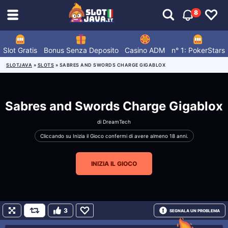
8
Slot Gratis
Bonus Senza Deposito
Casino ADM
n° 1: PokerStars
SLOTJAVA
»
SLOTS
»
SABRES AND SWORDS CHARGE GIGABLOX
Sabres and Swords Charge Gigablox
di
DreamTech
Cliccando su Inizia il Gioco confermi di avere almeno 18 anni.
INIZIA IL GIOCO
3
SEGNALA UN PROBLEMA