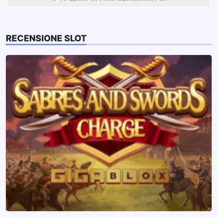
RECENSIONE SLOT