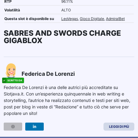
RTP
96.11%
Volatilità
ALTO
Questa slot è disponibile su
LeoVegas
,
Gioco Digitale
,
AdmiralBet
SABRES AND SWORDS CHARGE
GIGABLOX
Federica De Lorenzi
Federica De Lorenzi è una delle autrici più accreditate su
Slotjava.it. Con un’esperienza quinquennale in web writing e
storytelling, l’autrice ha realizzato contenuti e testi per siti web,
post per blog in veste di “Redazione” e tutto ciò che serve per
popolare un sito!
LEGGI DI PIÙ