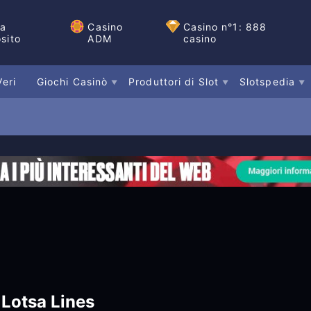
za
Casino
Casino n°1: 888
sito
ADM
casino
Veri
Giochi Casinò
Produttori di Slot
Slotspedia
▼
▼
▼
Lotsa Lines