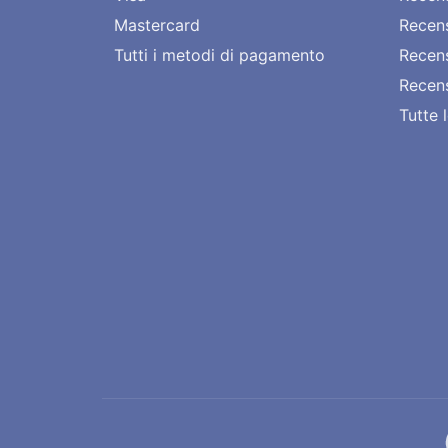
Mastercard
Recen
Tutti i metodi di pagamento
Recen
Recen
Tutte 