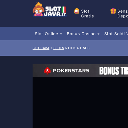
Slot
Sen
Gratis
Depo
Slot Online
Bonus Casino
Slot Soldi 
▼
▼
SLOTJAVA
»
SLOTS
»
LOTSA LINES