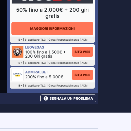
50% fino a 2.000€ + 200 giri
gratis
MAGGIORI INFORMAZIONI
18+ | Si applicano T&C | Gioca Responsabilmente | ADM
LEOVEGAS
100% fino a 1.500€ +
SITO WEB
200 Giri gratis
18+ | Si applicano T&C | Gioca Responsabilmente | ADM
ADMIRALBET
SITO WEB
200% fino a 5.000€
18+ | Si applicano T&C | Gioca Responsabilmente | ADM
SEGNALA UN PROBLEMA