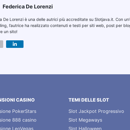
Federica De Lorenzi
a De Lorenzi è una delle autrici più accreditate su Slotjava.it. Con u
lling, l’autrice ha realizzato contenuti e testi per siti web, post per b
e un sito!
NSIONI CASINO
TEMI DELLE SLOT
sione PokerStars
Slot Jackpot Progressivo
sione 888 casino
Slot Megaways
sione LeoVegas
Slot Halloween