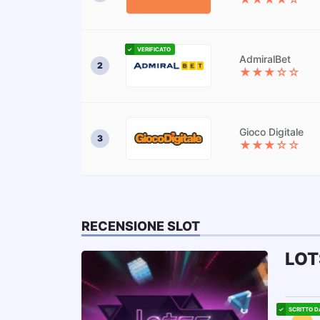
2
★★★☆☆
3
★★★☆☆
RECENSIONE SLOT
LOT