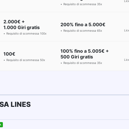
Lic
Requisito di scommessa 35x
2.000€ +
200% fino a 5.000€
1.000 Giri gratis
Lic
Requisito di scommessa 65x
Requisito di scommessa 100x
100% fino a 5.005€ +
100€
500 Giri gratis
Lic
Requisito di scommessa 50x
Requisito di scommessa 35x
SA LINES