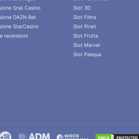
sione Snai Casino
Slot 3D
sione DAZN Bet
Slot Films
sione StarCasino
Slot Pirati
le recensioni
Slot Frutta
Slot Marvel
Slot Pasqua