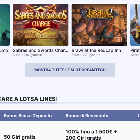
Jump
Sabres and Swords Charge Gigablox
Brawl at the Redcap Inn
Pira
3 like • 787 giocate
5 like • 770 giocate
10 lik
MOSTRA TUTTE LE SLOT DREAMTECH
OCARE A
LOTSA LINES
:
Bonus Senza Deposito
Bonus di Benvenuto
100% fino a 1.500€ +
50 Giri gratis
200 Giri gratis