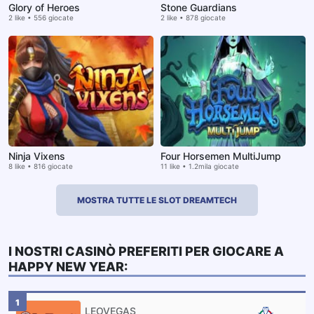
Glory of Heroes
Stone Guardians
2 like • 556 giocate
2 like • 878 giocate
Ninja Vixens
Four Horsemen MultiJump
8 like • 816 giocate
11 like • 1.2mila giocate
MOSTRA TUTTE LE SLOT DREAMTECH
I NOSTRI CASINÒ PREFERITI PER GIOCARE A
HAPPY NEW YEAR
:
1