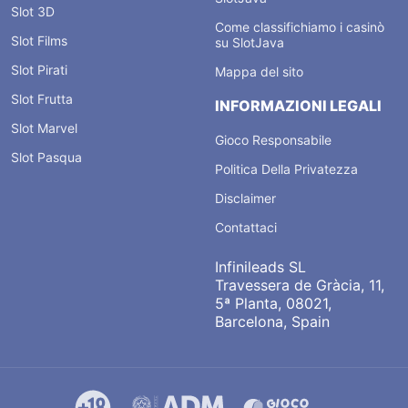
Slot 3D
Come classifichiamo i casinò
Slot Films
su SlotJava
Slot Pirati
Mappa del sito
Slot Frutta
INFORMAZIONI LEGALI
Slot Marvel
Gioco Responsabile
Slot Pasqua
Politica Della Privatezza
Disclaimer
Contattaci
Infinileads SL
Travessera de Gràcia, 11,
5ª Planta, 08021,
Barcelona, Spain