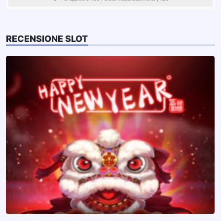
RECENSIONE SLOT