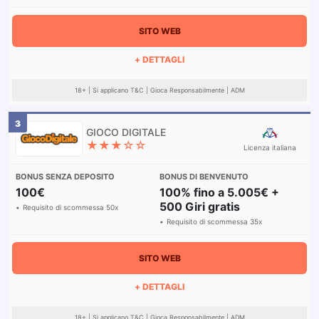
SITO WEB
+ DETTAGLI
18+ | Si applicano T&C | Gioca Responsabilmente | ADM
3
★★★☆☆
Licenza italiana
100€
100% fino a 5.005€ +
500 Giri gratis
Requisito di scommessa 50x
Requisito di scommessa 35x
SITO WEB
+ DETTAGLI
18+ | Si applicano T&C | Gioca Responsabilmente | ADM