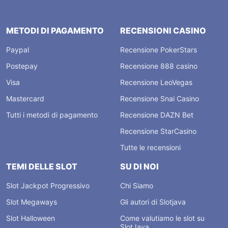
METODI DI PAGAMENTO
RECENSIONI CASINO
Paypal
Recensione PokerStars
Postepay
Recensione 888 casino
Visa
Recensione LeoVegas
Mastercard
Recensione Snai Casino
Tutti i metodi di pagamento
Recensione DAZN Bet
Recensione StarCasino
Tutte le recensioni
TEMI DELLE SLOT
SU DI NOI
Slot Jackpot Progressivo
Chi Siamo
Slot Megaways
Gli autori di Slotjava
Slot Halloween
Come valutiamo le slot su
SlotJava