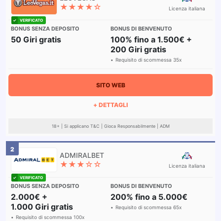
★★★★☆
Licenza italiana
50 Giri gratis
100% fino a 1.500€ +
200 Giri gratis
Requisito di scommessa 35x
SITO WEB
+ DETTAGLI
18+ | Si applicano T&C | Gioca Responsabilmente | ADM
2
★★★☆☆
Licenza italiana
2.000€ +
200% fino a 5.000€
1.000 Giri gratis
Requisito di scommessa 65x
Requisito di scommessa 100x