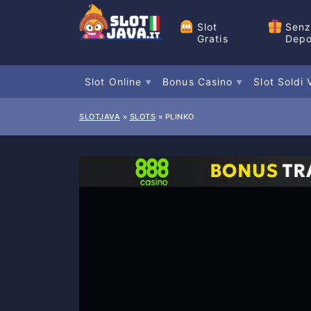
Slot
Sen
Gratis
Depo
Slot Online
Bonus Casino
Slot Soldi 
▼
▼
SLOTJAVA
»
SLOTS
»
PLINKO