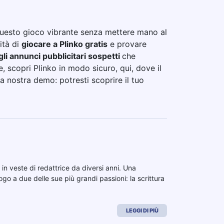
 questo gioco vibrante senza mettere mano al
lità di
giocare a Plinko gratis
e provare
gli annunci pubblicitari sospetti
che
e, scopri Plinko in modo sicuro, qui, dove il
la nostra demo: potresti scoprire il tuo
in veste di redattrice da diversi anni. Una
o a due delle sue più grandi passioni: la scrittura
LEGGI DI PIÙ