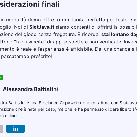
iderazioni finali
o
in modalità demo offre l’opportunità perfetta per testare
oglio. Noi di
SlotJava.it
siamo contenti di offrirti la possibi
tazione del gioco senza fregature. E ricorda:
stai lontano da
tono “facili vincite” di app sospette e non verificate. Invec
imento è reale e l’esperienza è affidabile. Dai una chance al
passatempo preferito!
Alessandra Battistini
dra Battistini è una Freelance Copywriter che collabora con SlotJava 
razione che è nata per caso, ma che le ha permesso di dare libero sfog
nò online.