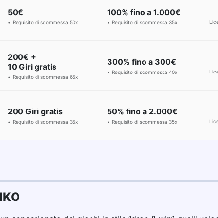
50€
100% fino a 1.000€
Lice
Requisito di scommessa 50x
Requisito di scommessa 35x
200€ +
300% fino a 300€
10 Giri gratis
Lice
Requisito di scommessa 40x
Requisito di scommessa 65x
200 Giri gratis
50% fino a 2.000€
Lice
Requisito di scommessa 35x
Requisito di scommessa 35x
NKO