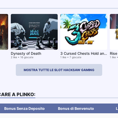
Dynasty of Death
3 Cursed Chests Hold and Win
Rise
2 like • 16 giocate
1 like • 7 giocate
1 like 
MOSTRA TUTTE LE SLOT HACKSAW GAMING
OCARE A
PLINKO
:
Bonus Senza Deposito
Bonus di Benvenuto
L