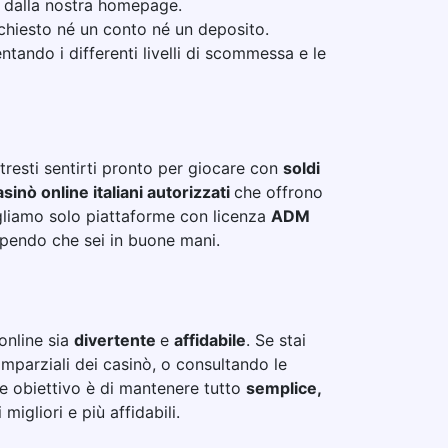
te dalla nostra homepage.
richiesto né un conto né un deposito.
entando i differenti livelli di scommessa e le
tresti sentirti pronto per giocare con
soldi
asinò online italiani autorizzati
che offrono
gliamo solo piattaforme con licenza
ADM
sapendo che sei in buone mani.
online sia
divertente
e
affidabile
. Se stai
mparziali dei casinò, o consultando le
ale obiettivo è di mantenere tutto
semplice,
migliori e più affidabili.