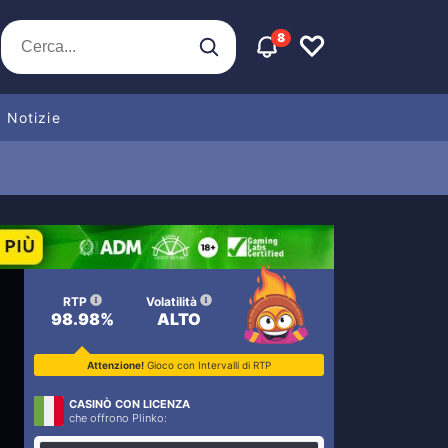
8
Notizie
RTP
Volatilità
98.98%
ALTO
Attenzione!
Gioco con Intervalli di RTP
CASINÒ CON LICENZA
che offrono Plinko: