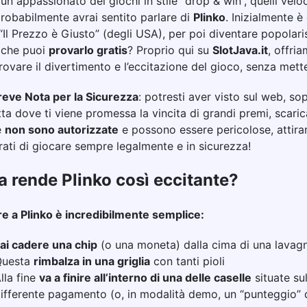
 un appassionato dei giochi in stile “drop & win”, quelli veloc
probabilmente avrai sentito parlare di
Plinko
. Inizialmente 
Il Prezzo è Giusto” (degli USA), per poi diventare popolar
 che puoi
provarlo gratis
? Proprio qui su
SlotJava.it
, offri
provare il divertimento e l’eccitazione del gioco, senza met
reve Nota per la Sicurezza
: potresti aver visto sul web, so
ta dove ti viene promessa la vincita di grandi premi, scaric
e
non sono autorizzate
e possono essere pericolose, attir
rati di giocare sempre legalmente e in sicurezza!
 rende Plinko così eccitante?
e a Plinko è incredibilmente semplice:
ai cadere una chip
(o una moneta) dalla cima di una lavag
Questa
rimbalza in una griglia
con tanti pioli
lla fine
va a finire all’interno di una delle caselle
situate su
ifferente pagamento (o, in modalità demo, un “punteggio” d