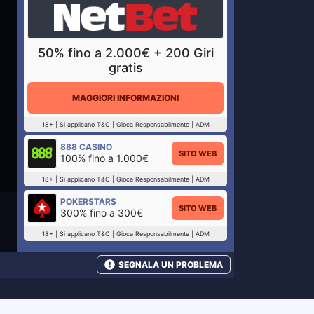
50% fino a 2.000€ + 200 Giri
gratis
MAGGIORI INFORMAZIONI
18+ | Si applicano T&C | Gioca Responsabilmente | ADM
888 CASINO
SITO WEB
100% fino a 1.000€
18+ | Si applicano T&C | Gioca Responsabilmente | ADM
POKERSTARS
SITO WEB
300% fino a 300€
18+ | Si applicano T&C | Gioca Responsabilmente | ADM
SEGNALA UN PROBLEMA