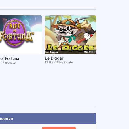
Le Digger
 of Fortuna
12 like • 214 giocate
• 17 giocate
icenza