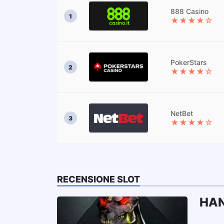
1
★★★★☆
2
★★★★☆
3
★★★★☆
RECENSIONE SLOT
HAN