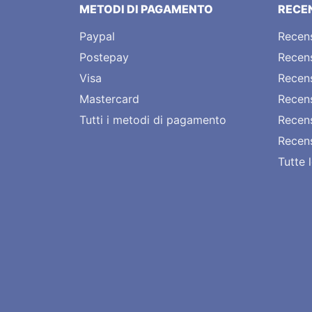
METODI DI PAGAMENTO
RECE
Paypal
Recen
Postepay
Recen
Visa
Recen
Mastercard
Recen
Tutti i metodi di pagamento
Recen
Recen
Tutte 