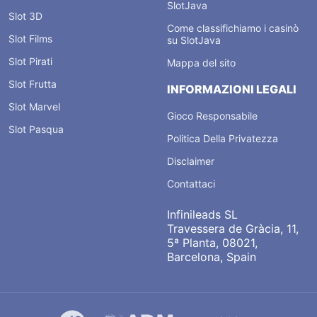
SlotJava
Slot 3D
Come classifichiamo i casinò
Slot Films
su SlotJava
Slot Pirati
Mappa del sito
Slot Frutta
INFORMAZIONI LEGALI
Slot Marvel
Gioco Responsabile
Slot Pasqua
Politica Della Privatezza
Disclaimer
Contattaci
Infinileads SL
Travessera de Gràcia, 11,
5ª Planta, 08021,
Barcelona, Spain