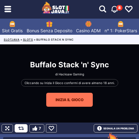
8
Slot Gratis
Bonus Senza Deposito
Casino ADM
n° 1: PokerStars
SLOTJAVA
»
SLOTS
»
BUFFALO STACK N SYNC
Buffalo Stack 'n' Sync
di
Hacksaw Gaming
Cliccando su Inizia il Gioco confermi di avere almeno 18 anni.
INIZIA IL GIOCO
7
SEGNALA UN PROBLEMA