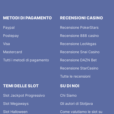
METODI DI PAGAMENTO
RECENSIONI CASINO
Paypal
Recensione PokerStars
Postepay
Recensione 888 casino
Visa
Recensione LeoVegas
Mastercard
Recensione Snai Casino
Tutti i metodi di pagamento
Recensione DAZN Bet
Recensione StarCasino
Tutte le recensioni
TEMI DELLE SLOT
SU DI NOI
Slot Jackpot Progressivo
Chi Siamo
Slot Megaways
Gli autori di Slotjava
Slot Halloween
Come valutiamo le slot su