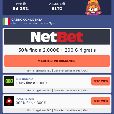
RTP
Volatilità
94.38%
ALTO
CASINÒ CON LICENZA
che offrono Buffalo Stack 'n' Sync:
50% fino a 2.000€ + 200 Giri gratis
MAGGIORI INFORMAZIONI
18+ | Si applicano T&C | Gioca Responsabilmente | ADM
888 CASINO
SITO WEB
100% fino a 1.000€
18+ | Si applicano T&C | Gioca Responsabilmente | ADM
POKERSTARS
SITO WEB
300% fino a 300€
18+ | Si applicano T&C | Gioca Responsabilmente | ADM