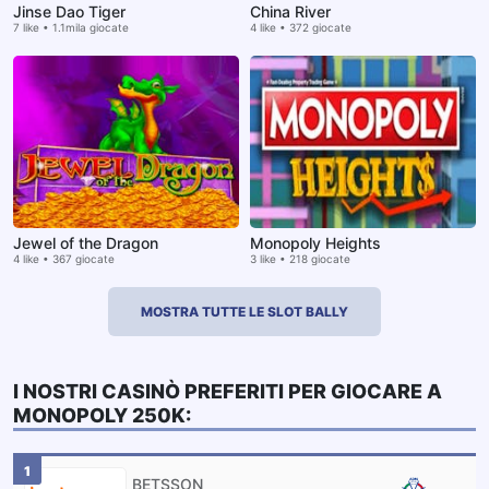
Jinse Dao Tiger
China River
7 like • 1.1mila giocate
4 like • 372 giocate
Jewel of the Dragon
Monopoly Heights
4 like • 367 giocate
3 like • 218 giocate
MOSTRA TUTTE LE SLOT BALLY
I NOSTRI CASINÒ PREFERITI PER GIOCARE A
MONOPOLY 250K
:
1