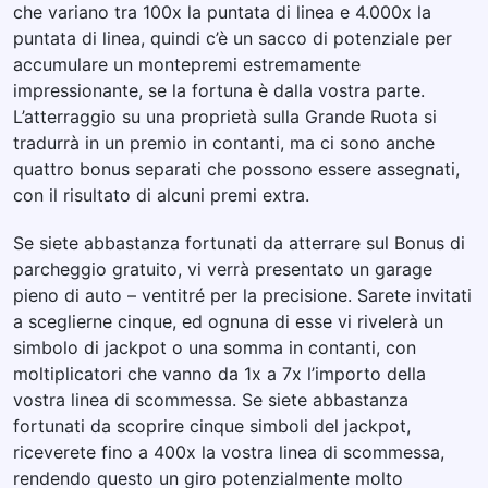
che variano tra 100x la puntata di linea e 4.000x la
puntata di linea, quindi c’è un sacco di potenziale per
accumulare un montepremi estremamente
impressionante, se la fortuna è dalla vostra parte.
L’atterraggio su una proprietà sulla Grande Ruota si
tradurrà in un premio in contanti, ma ci sono anche
quattro bonus separati che possono essere assegnati,
con il risultato di alcuni premi extra.
Se siete abbastanza fortunati da atterrare sul Bonus di
parcheggio gratuito, vi verrà presentato un garage
pieno di auto – ventitré per la precisione. Sarete invitati
a sceglierne cinque, ed ognuna di esse vi rivelerà un
simbolo di jackpot o una somma in contanti, con
moltiplicatori che vanno da 1x a 7x l’importo della
vostra linea di scommessa. Se siete abbastanza
fortunati da scoprire cinque simboli del jackpot,
riceverete fino a 400x la vostra linea di scommessa,
rendendo questo un giro potenzialmente molto