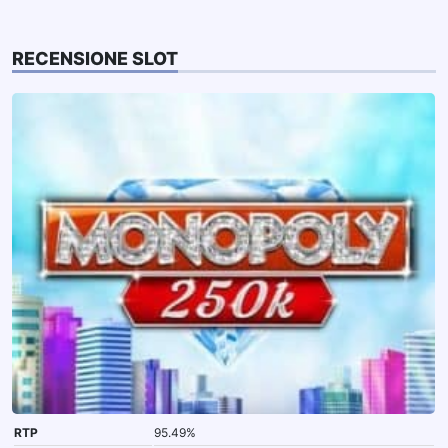
RECENSIONE SLOT
RTP
95.49%