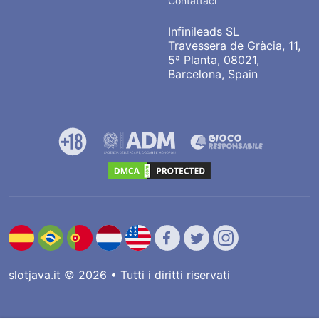
Contattaci
Infinileads SL
Travessera de Gràcia, 11,
5ª Planta, 08021,
Barcelona, Spain
slotjava.it © 2026 • Tutti i diritti riservati