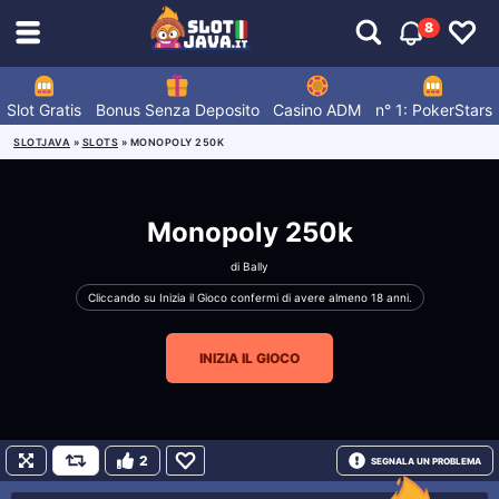
8
Slot Gratis
Bonus Senza Deposito
Casino ADM
n° 1: PokerStars
SLOTJAVA
»
SLOTS
»
MONOPOLY 250K
Monopoly 250k
di
Bally
Cliccando su Inizia il Gioco confermi di avere almeno 18 anni.
INIZIA IL GIOCO
2
SEGNALA UN PROBLEMA