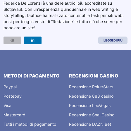
Federica De Lorenzi è una delle autrici più accreditate su
Slotjava.it. Con un’esperienza quinquennale in web writing e
storytelling, l’autrice ha realizzato contenuti e testi per siti web,
post per blog in veste di “Redazione” e tutto ciò che serve per
popolare un sito!
LEGGI DI PIÙ
METODI DI PAGAMENTO
RECENSIONI CASINO
Paypal
Recensione PokerStars
Postepay
Recensione 888 casino
Visa
Recensione LeoVegas
Mastercard
Recensione Snai Casino
Tutti i metodi di pagamento
Recensione DAZN Bet