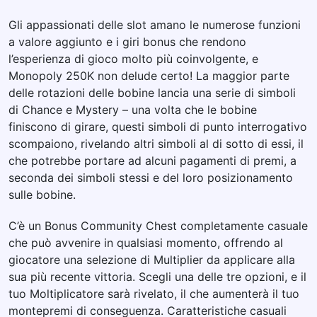
Gli appassionati delle slot amano le numerose funzioni
a valore aggiunto e i giri bonus che rendono
l’esperienza di gioco molto più coinvolgente, e
Monopoly 250K non delude certo! La maggior parte
delle rotazioni delle bobine lancia una serie di simboli
di Chance e Mystery – una volta che le bobine
finiscono di girare, questi simboli di punto interrogativo
scompaiono, rivelando altri simboli al di sotto di essi, il
che potrebbe portare ad alcuni pagamenti di premi, a
seconda dei simboli stessi e del loro posizionamento
sulle bobine.
C’è un Bonus Community Chest completamente casuale
che può avvenire in qualsiasi momento, offrendo al
giocatore una selezione di Multiplier da applicare alla
sua più recente vittoria. Scegli una delle tre opzioni, e il
tuo Moltiplicatore sarà rivelato, il che aumenterà il tuo
montepremi di conseguenza. Caratteristiche casuali