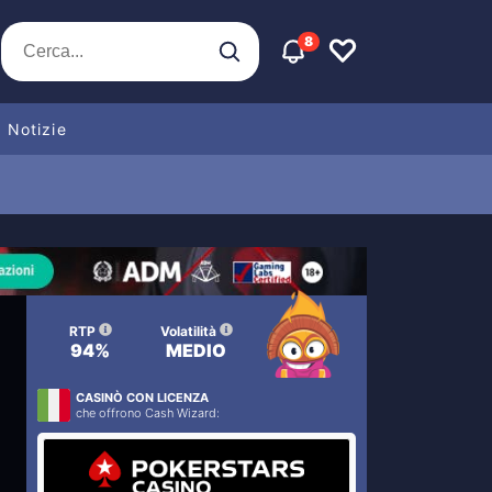
8
Notizie
RTP
Volatilità
94%
MEDIO
CASINÒ CON LICENZA
che offrono Cash Wizard: