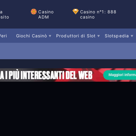
za
Casino
Casino n°1: 888
sito
ADM
casino
Veri
Giochi Casinò
Produttori di Slot
Slotspedia
▼
▼
▼