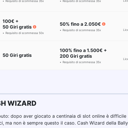
Lic
Requisito di scommessa 35x
Requisito di scommessa 35x
100€ +
50% fino a 2.050€
50 Giri gratis
Lic
Requisito di scommessa 35x
Requisito di scommessa 50x
100% fino a 1.500€ +
50 Giri gratis
200 Giri gratis
Lic
Requisito di scommessa 35x
H WIZARD
puto: dopo aver giocato a centinaia di slot online è diffici
i, ma non è sempre questo il caso. Cash Wizard della Ball