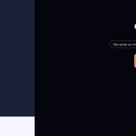
Cliccando su Ini
94
gioca
RICARICA I CREDITI
2
ALTRE SLOT BALLY