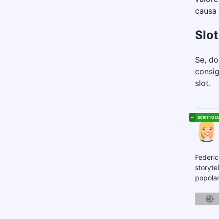
causa 
Slot
Se, do
consig
slot.
Federic
storyte
popolar