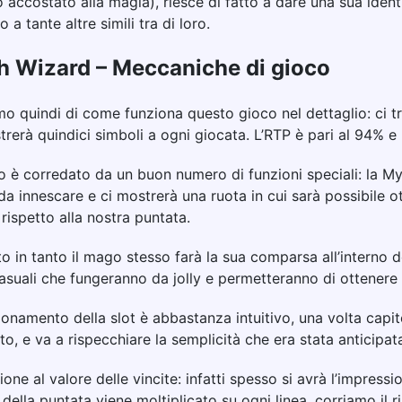
 accostato alla magia), riesce di fatto a dare una sua ident
o a tante altre simili tra di loro.
h Wizard – Meccaniche di gioco
mo quindi di come funziona questo gioco nel dettaglio: ci t
trerà quindici simboli a ogni giocata. L’RTP è pari al 94% e
co è corredato da un buon numero di funzioni speciali: la My
 da innescare e ci mostrerà una ruota in cui sarà possibile ott
rispetto alla nostra puntata.
to in tanto il mago stesso farà la sua comparsa all’interno d
asuali che fungeranno da jolly e permetteranno di ottenere 
zionamento della slot è abbastanza intuitivo, una volta cap
to, e va a rispecchiare la semplicità che era stata anticipata
ione al valore delle vincite: infatti spesso si avrà l’impress
 della puntata viene moltiplicato su ogni linea, corriamo il r