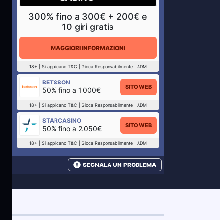
300% fino a 300€ + 200€ e
10 giri gratis
MAGGIORI INFORMAZIONI
18+ | Si applicano T&C | Gioca Responsabilmente | ADM
BETSSON
SITO WEB
50% fino a 1.000€
18+ | Si applicano T&C | Gioca Responsabilmente | ADM
STARCASINO
SITO WEB
50% fino a 2.050€
18+ | Si applicano T&C | Gioca Responsabilmente | ADM
SEGNALA UN PROBLEMA