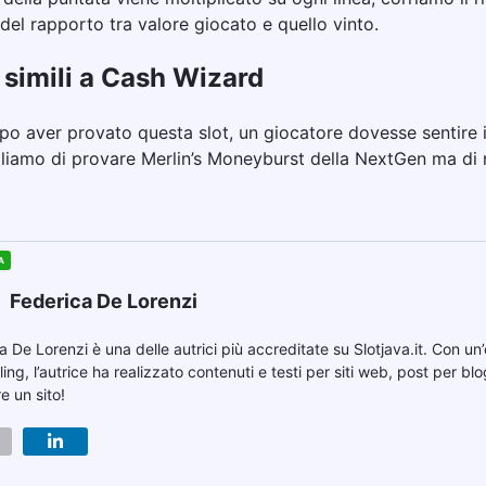
del rapporto tra valore giocato e quello vinto.
 simili a Cash Wizard
po aver provato questa slot, un giocatore dovesse sentire il
liamo di provare Merlin’s Moneyburst della NextGen ma di n
Federica De Lorenzi
a De Lorenzi è una delle autrici più accreditate su Slotjava.it. Con u
lling, l’autrice ha realizzato contenuti e testi per siti web, post per b
e un sito!