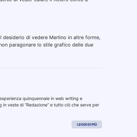
 desiderio di vedere Merlino in altre forme,
on paragonare lo stile grafico delle due
n’esperienza quinquennale in web writing e
log in veste di “Redazione” e tutto ciò che serve per
LEGGI DI PIÙ