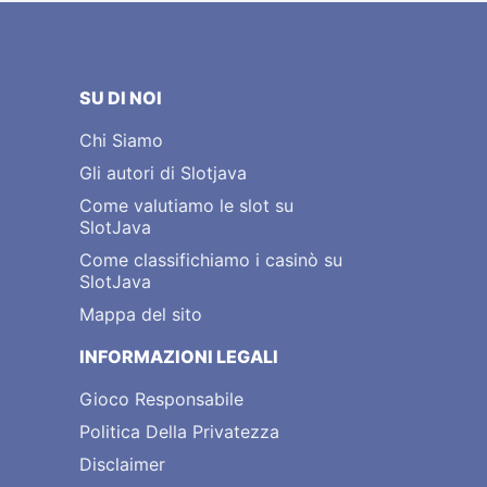
SU DI NOI
Chi Siamo
Gli autori di Slotjava
Come valutiamo le slot su
SlotJava
Come classifichiamo i casinò su
SlotJava
Mappa del sito
INFORMAZIONI LEGALI
Gioco Responsabile
Politica Della Privatezza
Disclaimer