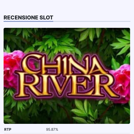
RECENSIONE SLOT
RTP
95.87%