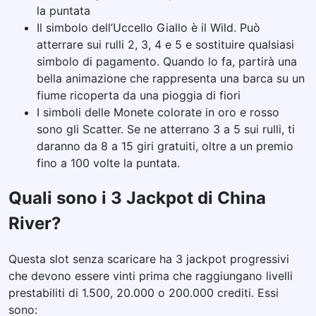
la puntata
Il simbolo dell’Uccello Giallo è il Wild. Può
atterrare sui rulli 2, 3, 4 e 5 e sostituire qualsiasi
simbolo di pagamento. Quando lo fa, partirà una
bella animazione che rappresenta una barca su un
fiume ricoperta da una pioggia di fiori
I simboli delle Monete colorate in oro e rosso
sono gli Scatter. Se ne atterrano 3 a 5 sui rulli, ti
daranno da 8 a 15 giri gratuiti, oltre a un premio
fino a 100 volte la puntata.
Quali sono i 3 Jackpot di China
River?
Questa slot senza scaricare ha 3 jackpot progressivi
che devono essere vinti prima che raggiungano livelli
prestabiliti di 1.500, 20.000 o 200.000 crediti. Essi
sono: