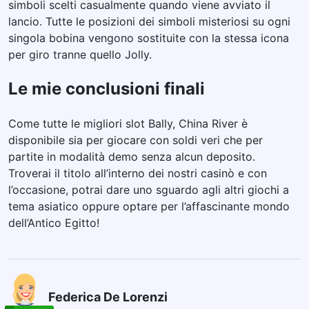
simboli scelti casualmente quando viene avviato il
lancio. Tutte le posizioni dei simboli misteriosi su ogni
singola bobina vengono sostituite con la stessa icona
per giro tranne quello Jolly.
Le mie conclusioni finali
Come tutte le migliori slot Bally, China River è
disponibile sia per giocare con soldi veri che per
partite in modalità demo senza alcun deposito.
Troverai il titolo all’interno dei nostri casinò e con
l’occasione, potrai dare uno sguardo agli altri giochi a
tema asiatico oppure optare per l’affascinante mondo
dell’Antico Egitto!
Federica De Lorenzi