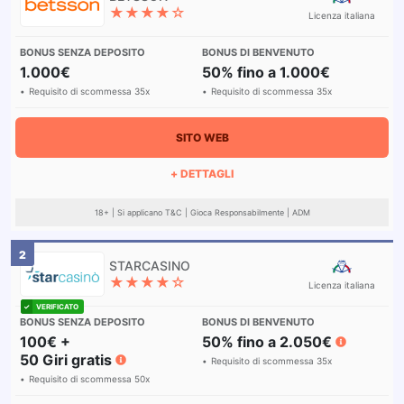
★★★★☆
Licenza italiana
1.000€
50% fino a 1.000€
Requisito di scommessa 35x
Requisito di scommessa 35x
SITO WEB
+ DETTAGLI
18+ | Si applicano T&C | Gioca Responsabilmente | ADM
2
★★★★☆
Licenza italiana
100€ +
50% fino a 2.050€
50 Giri gratis
Requisito di scommessa 35x
Requisito di scommessa 50x