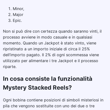
Minor,
Major
Epic.
Non si può dire con certezza quando saranno vinti, il
processo avviene in modo casuale e in qualsiasi
momento. Quando un Jackpot è stato vinto, viene
ripristinato a un importo iniziale di circa il 25%
dell’importo pagato. Il 2% di ogni scommessa viene
utilizzato per alimentare i tre Jackpot e il processo
riparte.
In cosa consiste la funzionalità
Mystery Stacked Reels?
Ogni bobina contiene posizioni di simboli misteriosi in
pila che vengono sostituite con uno dei due o tre