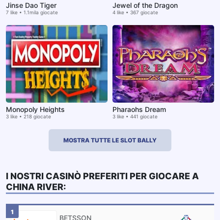
Jinse Dao Tiger
Jewel of the Dragon
7 like • 1.1mila giocate
4 like • 367 giocate
Monopoly Heights
Pharaohs Dream
3 like • 218 giocate
3 like • 441 giocate
MOSTRA TUTTE LE SLOT BALLY
I NOSTRI CASINÒ PREFERITI PER GIOCARE A
CHINA RIVER
:
1