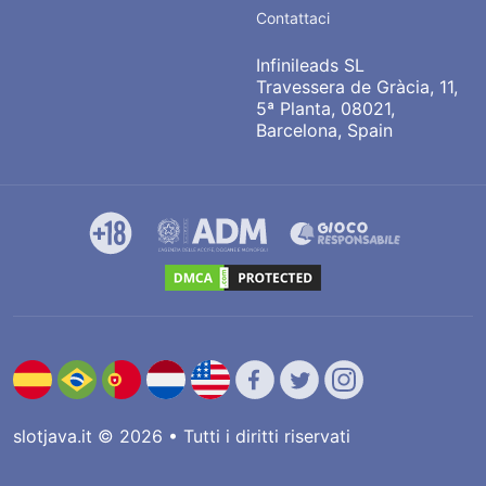
Contattaci
Infinileads SL
Travessera de Gràcia, 11,
5ª Planta, 08021,
Barcelona, Spain
slotjava.it © 2026 • Tutti i diritti riservati