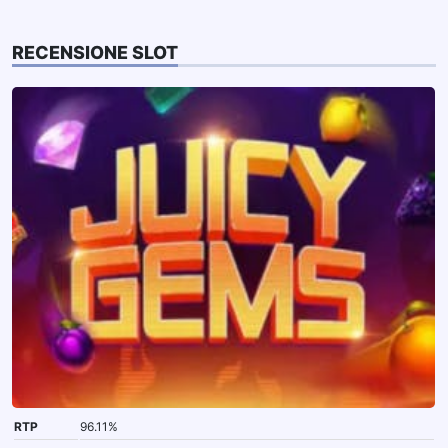
RECENSIONE SLOT
RTP
96.11%