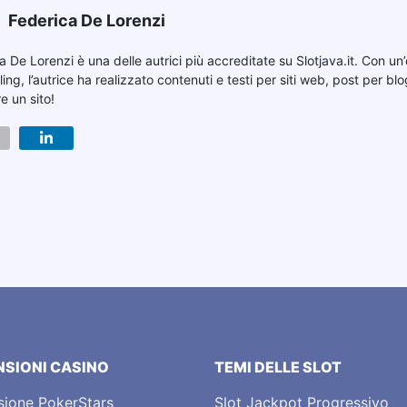
Federica De Lorenzi
a De Lorenzi è una delle autrici più accreditate su Slotjava.it. Con u
lling, l’autrice ha realizzato contenuti e testi per siti web, post per b
e un sito!
NSIONI CASINO
TEMI DELLE SLOT
sione PokerStars
Slot Jackpot Progressivo