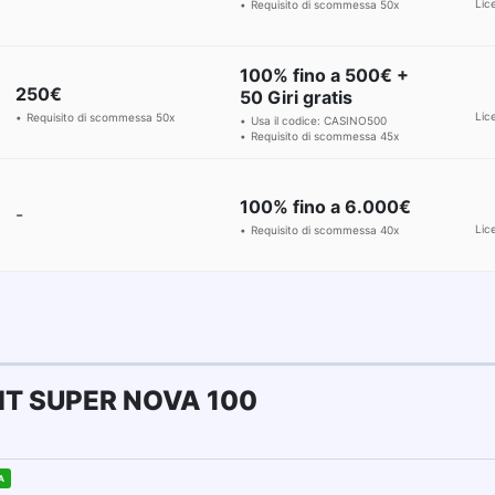
Lice
Requisito di scommessa 50x
100% fino a 500€ +
250€
50 Giri gratis
Lice
Requisito di scommessa 50x
Usa il codice:
CASINO500
Requisito di scommessa 45x
100% fino a 6.000€
-
Lice
Requisito di scommessa 40x
IT SUPER NOVA 100