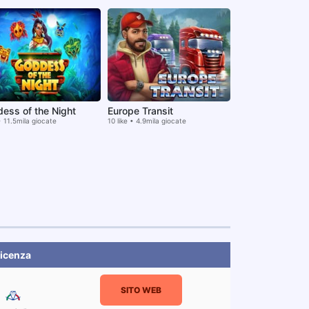
ess of the Night
Europe Transit
 • 11.5mila giocate
10 like • 4.9mila giocate
icenza
SITO WEB