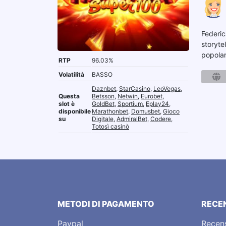
Federic
storyte
popolar
RTP
96.03%
Volatilità
BASSO
Daznbet
,
StarCasino
,
LeoVegas
,
Questa
Betsson
,
Netwin
,
Eurobet
,
slot è
GoldBet
,
Sportium
,
Eplay24
,
disponibile
Marathonbet
,
Domusbet
,
Gioco
su
Digitale
,
AdmiralBet
,
Codere
,
Totosì casinò
METODI DI PAGAMENTO
RECE
Paypal
Recen