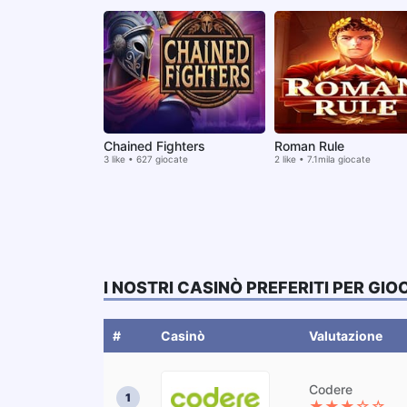
Chained Fighters
Roman Rule
3 like • 627 giocate
2 like • 7.1mila giocate
I NOSTRI CASINÒ PREFERITI PER GI
#
Casinò
Valutazione
1
★★★☆☆