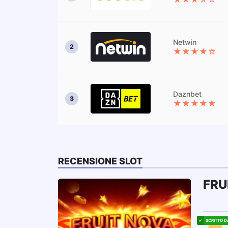
2
★★★★☆
3
★★★★★
RECENSIONE SLOT
FRU