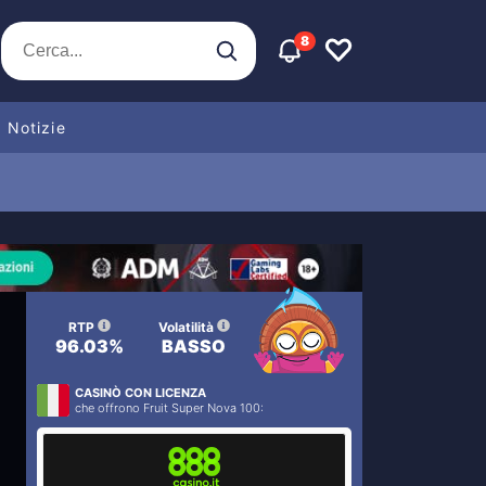
8
Notizie
RTP
Volatilità
96.03%
BASSO
CASINÒ CON LICENZA
che offrono Fruit Super Nova 100: