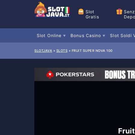
Slot
Sen
Gratis
Depo
Slot Online
Bonus Casino
Slot Soldi 
▼
▼
SLOTJAVA
»
SLOTS
»
FRUIT SUPER NOVA 100
Frui