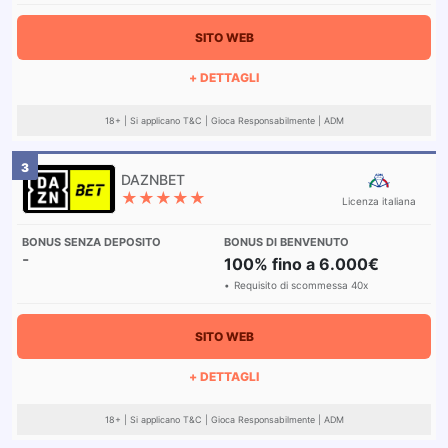
SITO WEB
+ DETTAGLI
18+ | Si applicano T&C | Gioca Responsabilmente | ADM
3
★★★★★
Licenza italiana
-
100% fino a 6.000€
Requisito di scommessa 40x
SITO WEB
+ DETTAGLI
18+ | Si applicano T&C | Gioca Responsabilmente | ADM