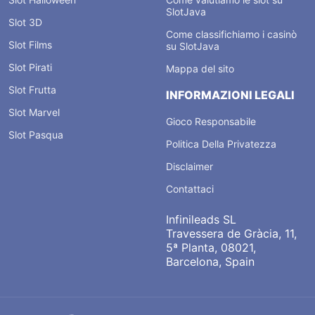
SlotJava
Slot 3D
Come classifichiamo i casinò
Slot Films
su SlotJava
Slot Pirati
Mappa del sito
Slot Frutta
INFORMAZIONI LEGALI
Slot Marvel
Gioco Responsabile
Slot Pasqua
Politica Della Privatezza
Disclaimer
Contattaci
Infinileads SL
Travessera de Gràcia, 11,
5ª Planta, 08021,
Barcelona, Spain