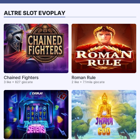
ALTRE SLOT EVOPLAY
Chained Fighters
Roman Rule
3 like • 627 giocate
2 like • 7.1mila giocate