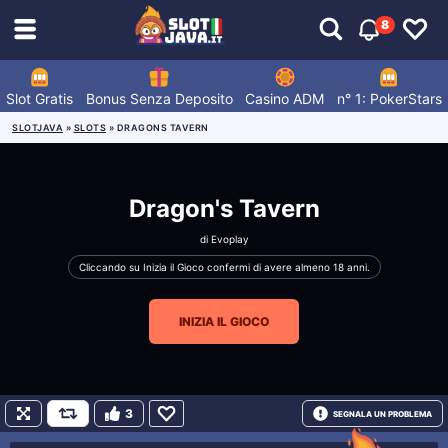
8
Slot Gratis
Bonus Senza Deposito
Casino ADM
n° 1: PokerStars
SLOTJAVA
»
SLOTS
»
DRAGONS TAVERN
Dragon's Tavern
di
Evoplay
Cliccando su Inizia il Gioco confermi di avere almeno 18 anni.
INIZIA IL GIOCO
3
SEGNALA UN PROBLEMA