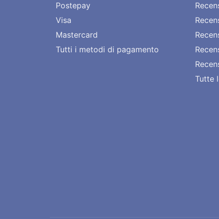
Postepay
Recen
Visa
Recen
Mastercard
Recen
Tutti i metodi di pagamento
Recen
Recen
Tutte 