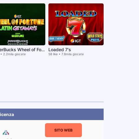
PowerBucks Wheel of Fortune Latin Getaways
Loaded 7's
e • 2.2mila giocate
58 like • 7.8mila giocate
icenza
SITO WEB