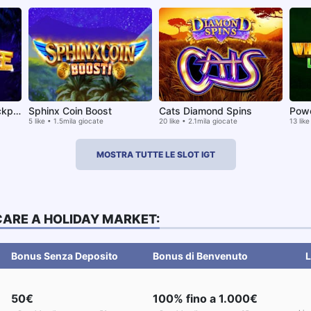
Fortune Coin MegaJackpots
Sphinx Coin Boost
Cats Diamond Spins
5 like • 1.5mila giocate
20 like • 2.1mila giocate
13 lik
MOSTRA TUTTE LE SLOT IGT
OCARE A
HOLIDAY MARKET
:
Bonus Senza Deposito
Bonus di Benvenuto
L
50€
100% fino a 1.000€