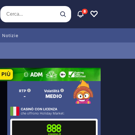
8
Notizie
RTP
Volatilità
-
MEDIO
CASINÒ CON LICENZA
che offrono Holiday Market: