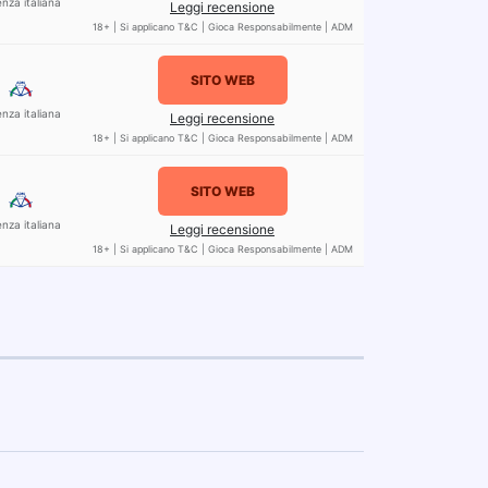
nza italiana
Leggi recensione
18+ | Si applicano T&C | Gioca Responsabilmente | ADM
SITO WEB
nza italiana
Leggi recensione
18+ | Si applicano T&C | Gioca Responsabilmente | ADM
SITO WEB
nza italiana
Leggi recensione
18+ | Si applicano T&C | Gioca Responsabilmente | ADM