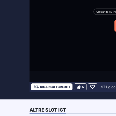
Cliccando su Ini
971
gioc
RICARICA I CREDITI
5
ALTRE SLOT IGT