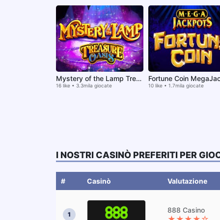
Mystery of the Lamp Treasure Oasis
16 like • 3.3mila giocate
10 like • 1.7mila giocate
I NOSTRI CASINÒ PREFERITI PER GI
#
Casinò
Valutazione
1
★★★★☆