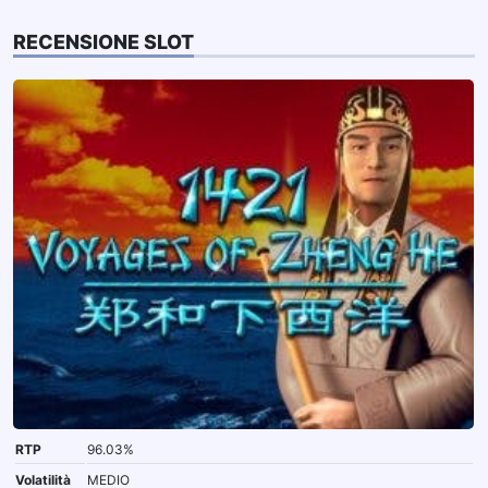
RECENSIONE SLOT
RTP
96.03%
Volatilità
MEDIO