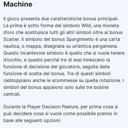
Machine
Il gioco presenta due caratteristiche bonus principali.
La prima è sotto forma del simbolo Wild, una moneta
d’oro che sostituisce tutti gli altri simboli oltre al bonus
Scatter. Il simbolo del bonus Spargimento è una carta
nautica, o mappa, disegnata su un’antica pergamena.
Questo incantevole simbolo è quello che si vuole tenere
d’occhio, e questo perché tre di essi innescano la
funzione di decisione del giocatore, seguita dalla
funzione di scelta del bonus. Tre di questi simboli
raddoppiano anche le scommesse su quella rotazione. I
simboli del bonus appaiono solo sulle tre bobine
centrali.
Durante la Player Decision Feature, per prima cosa si
può decidere cosa si vuole come possibile premio in
base alle seguenti opzioni: