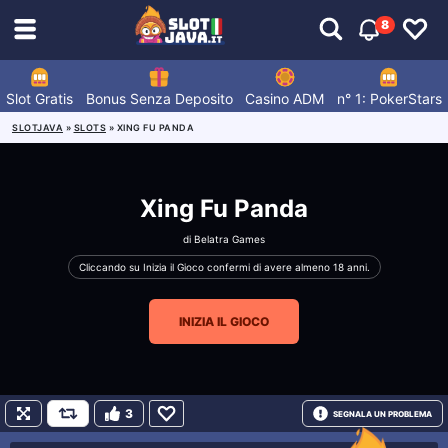
8
Slot Gratis
Bonus Senza Deposito
Casino ADM
n° 1: PokerStars
SLOTJAVA
»
SLOTS
»
XING FU PANDA
Xing Fu Panda
di
Belatra Games
Cliccando su Inizia il Gioco confermi di avere almeno 18 anni.
INIZIA IL GIOCO
3
SEGNALA UN PROBLEMA