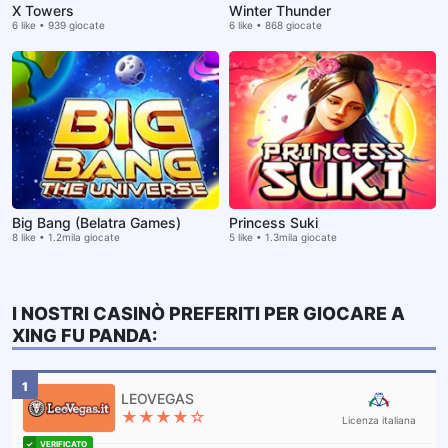
X Towers
Winter Thunder
6 like • 939 giocate
6 like • 868 giocate
Big Bang (Belatra Games)
Princess Suki
8 like • 1.2mila giocate
5 like • 1.3mila giocate
I NOSTRI CASINÒ PREFERITI PER GIOCARE A
XING FU PANDA
:
1
★★★★☆
Licenza italiana