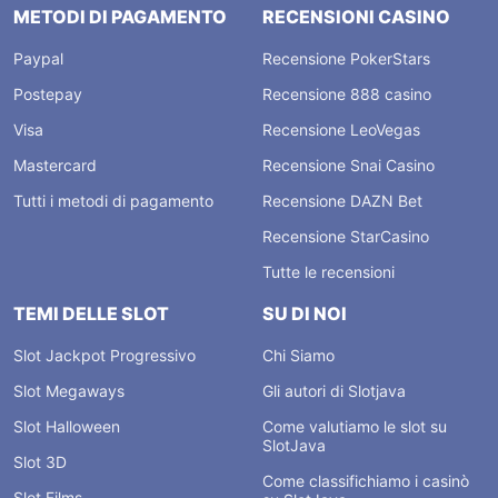
METODI DI PAGAMENTO
RECENSIONI CASINO
Paypal
Recensione PokerStars
Postepay
Recensione 888 casino
Visa
Recensione LeoVegas
Mastercard
Recensione Snai Casino
Tutti i metodi di pagamento
Recensione DAZN Bet
Recensione StarCasino
Tutte le recensioni
TEMI DELLE SLOT
SU DI NOI
Slot Jackpot Progressivo
Chi Siamo
Slot Megaways
Gli autori di Slotjava
Slot Halloween
Come valutiamo le slot su
SlotJava
Slot 3D
Come classifichiamo i casinò
Slot Films