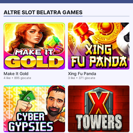
ALTRE SLOT BELATRA GAMES
Make It Gold
Xing Fu Panda
4 like • 895 giocate
3 like • 371 giocate