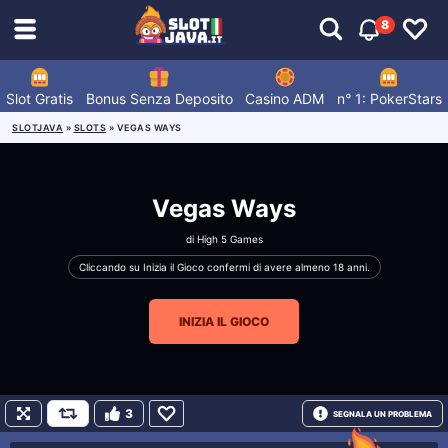
8
Slot Gratis
Bonus Senza Deposito
Casino ADM
n° 1: PokerStars
SLOTJAVA
»
SLOTS
»
VEGAS WAYS
Vegas Ways
di
High 5 Games
Cliccando su Inizia il Gioco confermi di avere almeno 18 anni.
INIZIA IL GIOCO
3
SEGNALA UN PROBLEMA