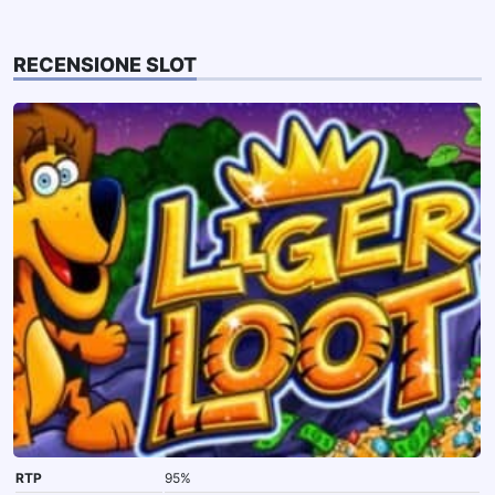
RECENSIONE SLOT
RTP
95%