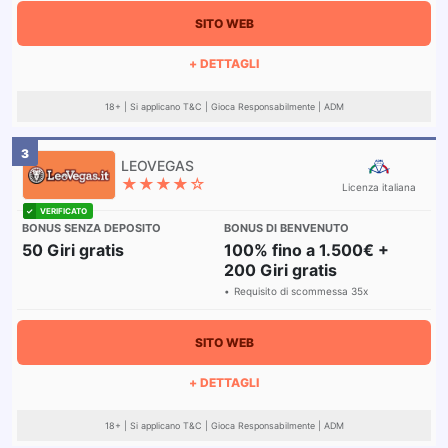
SITO WEB
+ DETTAGLI
18+ | Si applicano T&C | Gioca Responsabilmente | ADM
3
★★★★☆
Licenza italiana
50 Giri gratis
100% fino a 1.500€ +
200 Giri gratis
Requisito di scommessa 35x
SITO WEB
+ DETTAGLI
18+ | Si applicano T&C | Gioca Responsabilmente | ADM