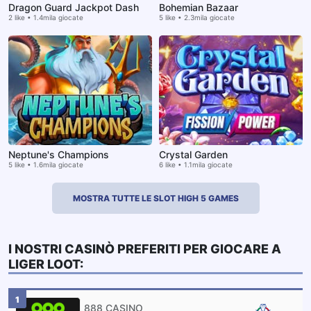
Dragon Guard Jackpot Dash
Bohemian Bazaar
2 like • 1.4mila giocate
5 like • 2.3mila giocate
Neptune's Champions
Crystal Garden
5 like • 1.6mila giocate
6 like • 1.1mila giocate
MOSTRA TUTTE LE SLOT HIGH 5 GAMES
I NOSTRI CASINÒ PREFERITI PER GIOCARE A
LIGER LOOT
:
1