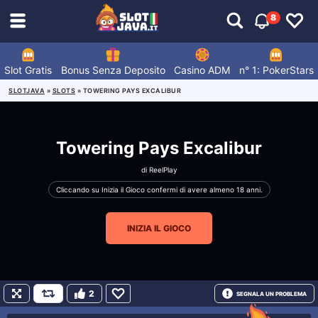
8
Slot Gratis
Bonus Senza Deposito
Casino ADM
n° 1: PokerStars
SLOTJAVA
»
SLOTS
»
TOWERING PAYS EXCALIBUR
Towering Pays Excalibur
di
ReelPlay
Cliccando su Inizia il Gioco confermi di avere almeno 18 anni.
INIZIA IL GIOCO
2
SEGNALA UN PROBLEMA