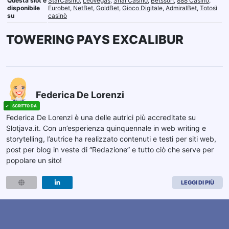
Questa slot è
StarCasino
,
LeoVegas
,
Snai Casino
,
Betsson
,
888 Casino
,
disponibile
Eurobet
,
NetBet
,
GoldBet
,
Gioco Digitale
,
AdmiralBet
,
Totosì
su
casinò
TOWERING PAYS EXCALIBUR
Federica De Lorenzi
Federica De Lorenzi è una delle autrici più accreditate su
Slotjava.it. Con un’esperienza quinquennale in web writing e
storytelling, l’autrice ha realizzato contenuti e testi per siti web,
post per blog in veste di “Redazione” e tutto ciò che serve per
popolare un sito!
LEGGI DI PIÙ