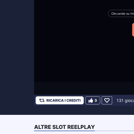
Cliccando su Ini
131
gioc
RICARICA I CREDITI
3
ALTRE SLOT REELPLAY