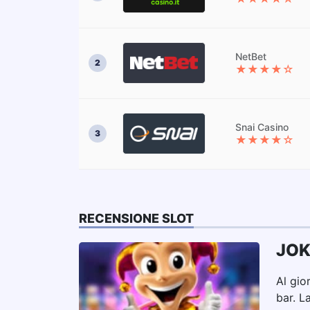
2
★★★★☆
3
★★★★☆
RECENSIONE SLOT
JOK
Al gio
bar. L