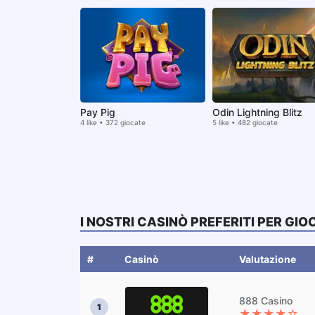
Pay Pig
Odin Lightning Blitz
4 like • 372 giocate
5 like • 482 giocate
I NOSTRI CASINÒ PREFERITI PER GI
#
Casinò
Valutazione
1
★★★★☆