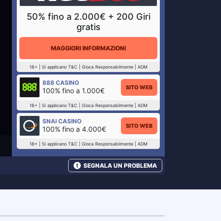
50% fino a 2.000€ + 200 Giri
gratis
MAGGIORI INFORMAZIONI
18+ | Si applicano T&C | Gioca Responsabilmente | ADM
888 CASINO
SITO WEB
100% fino a 1.000€
18+ | Si applicano T&C | Gioca Responsabilmente | ADM
SNAI CASINO
SITO WEB
100% fino a 4.000€
18+ | Si applicano T&C | Gioca Responsabilmente | ADM
SEGNALA UN PROBLEMA