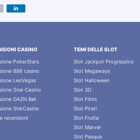
NSIONI CASINO
TEMI DELLE SLOT
sione PokerStars
Slot Jackpot Progressivo
sione 888 casino
Slot Megaways
sione LeoVegas
Slot Halloween
sione Snai Casino
Slot 3D
sione DAZN Bet
Slot Films
sione StarCasino
Slot Pirati
le recensioni
Slot Frutta
Slot Marvel
Slot Pasqua