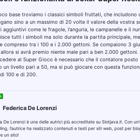
oco base troviamo i classici simboli fruttati, che includono ci
gano sino a un massimo di 20 volte il valore della vostra
i aggiuntivi come le fragole, l’anguria, le campanelle e il num
uisce tutti i simboli ma solo durante la partita principale,
e compreso tra i 100 e i 2.000 gettoni. Se compaiono 3 giul
allora si avrà premio niente male pari a ben 2.000 gettoni.
cedere al Super Gioco è necessario che il contatore posto n
 un livello pari a 50, ma si può giocare con questa funzio
 di 100 e di 200.
Federica De Lorenzi
a De Lorenzi è una delle autrici più accreditate su Slotjava.it. Con u
lling, l’autrice ha realizzato contenuti e testi per siti web, post per b
e un sito!