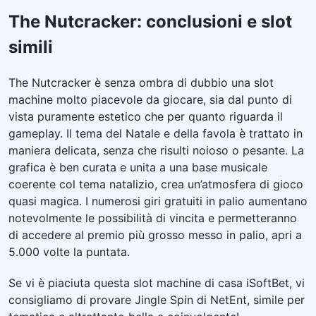
The Nutcracker: conclusioni e slot
simili
The Nutcracker è senza ombra di dubbio una slot
machine molto piacevole da giocare, sia dal punto di
vista puramente estetico che per quanto riguarda il
gameplay. Il tema del Natale e della favola è trattato in
maniera delicata, senza che risulti noioso o pesante. La
grafica è ben curata e unita a una base musicale
coerente col tema natalizio, crea un’atmosfera di gioco
quasi magica. I numerosi giri gratuiti in palio aumentano
notevolmente le possibilità di vincita e permetteranno
di accedere al premio più grosso messo in palio, apri a
5.000 volte la puntata.
Se vi è piaciuta questa slot machine di casa iSoftBet, vi
consigliamo di provare Jingle Spin di NetEnt, simile per