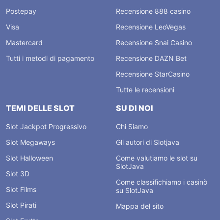
Postepay
Recensione 888 casino
Visa
Recensione LeoVegas
Mastercard
Recensione Snai Casino
Tutti i metodi di pagamento
Recensione DAZN Bet
Recensione StarCasino
Tutte le recensioni
TEMI DELLE SLOT
SU DI NOI
Slot Jackpot Progressivo
Chi Siamo
Slot Megaways
Gli autori di Slotjava
Slot Halloween
Come valutiamo le slot su
SlotJava
Slot 3D
Come classifichiamo i casinò
Slot Films
su SlotJava
Slot Pirati
Mappa del sito