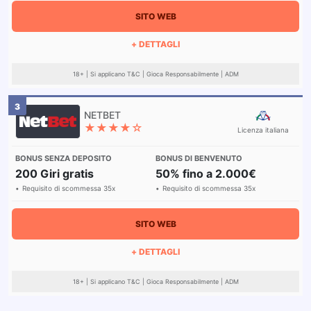
SITO WEB
+ DETTAGLI
18+ | Si applicano T&C | Gioca Responsabilmente | ADM
3
★★★★☆
Licenza italiana
200 Giri gratis
50% fino a 2.000€
Requisito di scommessa 35x
Requisito di scommessa 35x
SITO WEB
+ DETTAGLI
18+ | Si applicano T&C | Gioca Responsabilmente | ADM