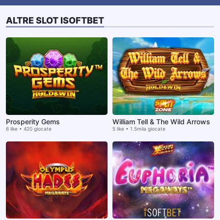
ALTRE SLOT ISOFTBET
Prosperity Gems
William Tell & The Wild Arrows
6 like • 420 giocate
5 like • 1.5mila giocate