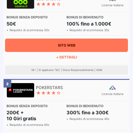
★★★★☆
Licenza italiana
50€
100% fino a 1.000€
Requisito di scommessa 50x
Requisito di scommessa 35x
SITO WEB
+ DETTAGLI
18+ | Si applicano T&C | Gioca Responsabilmente | ADM
2
★★★★☆
Licenza italiana
200€ +
300% fino a 300€
10 Giri gratis
Requisito di scommessa 40x
Requisito di scommessa 65x