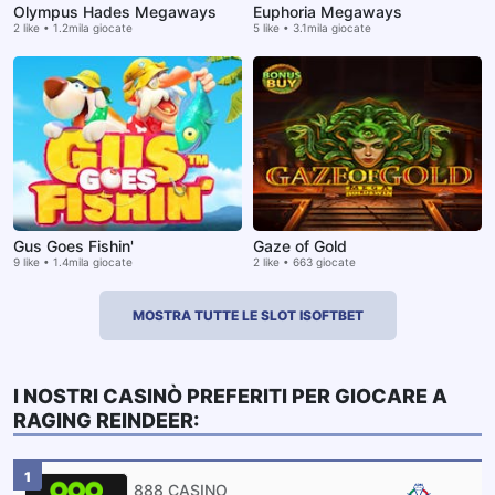
Olympus Hades Megaways
Euphoria Megaways
2 like • 1.2mila giocate
5 like • 3.1mila giocate
Gus Goes Fishin'
Gaze of Gold
9 like • 1.4mila giocate
2 like • 663 giocate
MOSTRA TUTTE LE SLOT ISOFTBET
I NOSTRI CASINÒ PREFERITI PER GIOCARE A
RAGING REINDEER
:
1