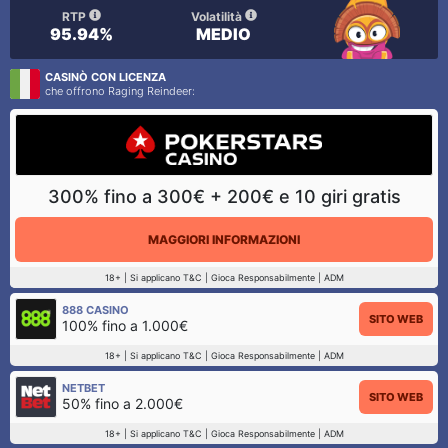
RTP
Volatilità
95.94%
MEDIO
CASINÒ CON LICENZA
che offrono Raging Reindeer:
300% fino a 300€ + 200€ e 10 giri gratis
MAGGIORI INFORMAZIONI
18+ | Si applicano T&C | Gioca Responsabilmente | ADM
888 CASINO
SITO WEB
100% fino a 1.000€
18+ | Si applicano T&C | Gioca Responsabilmente | ADM
NETBET
SITO WEB
50% fino a 2.000€
18+ | Si applicano T&C | Gioca Responsabilmente | ADM