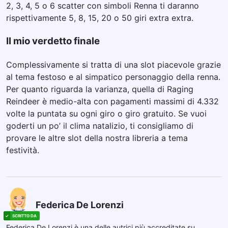
2, 3, 4, 5 o 6 scatter con simboli Renna ti daranno
rispettivamente 5, 8, 15, 20 o 50 giri extra extra.
Il mio verdetto finale
Complessivamente si tratta di una slot piacevole grazie
al tema festoso e al simpatico personaggio della renna.
Per quanto riguarda la varianza, quella di Raging
Reindeer è medio-alta con pagamenti massimi di 4.332
volte la puntata su ogni giro o giro gratuito. Se vuoi
goderti un po’ il clima natalizio, ti consigliamo di
provare le altre slot della nostra libreria a tema
festività.
Federica De Lorenzi
Federica De Lorenzi è una delle autrici più accreditate su