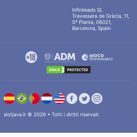
Infinileads SL
Travessera de Gràcia, 11,
5ª Planta, 08021,
Barcelona, Spain
slotjava.it © 2026 • Tutti i diritti riservati