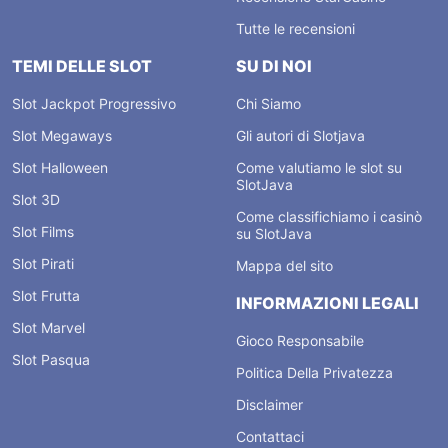
Tutte le recensioni
TEMI DELLE SLOT
SU DI NOI
Slot Jackpot Progressivo
Chi Siamo
Slot Megaways
Gli autori di Slotjava
Slot Halloween
Come valutiamo le slot su
SlotJava
Slot 3D
Come classifichiamo i casinò
Slot Films
su SlotJava
Slot Pirati
Mappa del sito
Slot Frutta
INFORMAZIONI LEGALI
Slot Marvel
Gioco Responsabile
Slot Pasqua
Politica Della Privatezza
Disclaimer
Contattaci