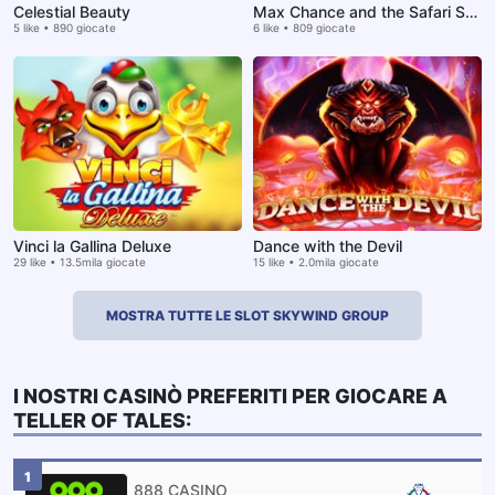
Celestial Beauty
Max Chance and the Safari Secrets
5 like • 890 giocate
6 like • 809 giocate
Vinci la Gallina Deluxe
Dance with the Devil
29 like • 13.5mila giocate
15 like • 2.0mila giocate
MOSTRA TUTTE LE SLOT SKYWIND GROUP
I NOSTRI CASINÒ PREFERITI PER GIOCARE A
TELLER OF TALES
:
1