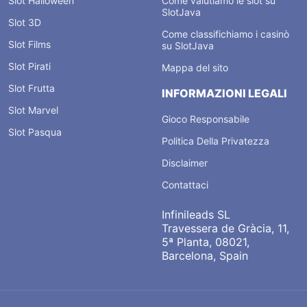
Slot Halloween
Come valutiamo le slot su
SlotJava
Slot 3D
Come classifichiamo i casinò
Slot Films
su SlotJava
Slot Pirati
Mappa del sito
Slot Frutta
INFORMAZIONI LEGALI
Slot Marvel
Gioco Responsabile
Slot Pasqua
Politica Della Privatezza
Disclaimer
Contattaci
Infinileads SL
Travessera de Gràcia, 11,
5ª Planta, 08021,
Barcelona, Spain