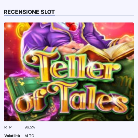
RECENSIONE SLOT
RTP
96.5%
Volatilità
ALTO