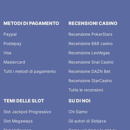
METODI DI PAGAMENTO
RECENSIONI CASINO
Paypal
Recensione PokerStars
Postepay
Recensione 888 casino
Visa
Recensione LeoVegas
Mastercard
Recensione Snai Casino
Tutti i metodi di pagamento
Recensione DAZN Bet
Recensione StarCasino
Tutte le recensioni
TEMI DELLE SLOT
SU DI NOI
Slot Jackpot Progressivo
Chi Siamo
Slot Megaways
Gli autori di Slotjava