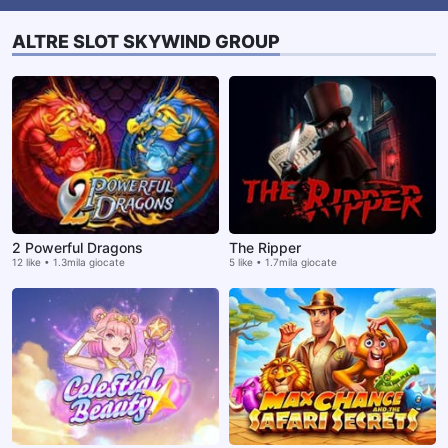
ALTRE SLOT SKYWIND GROUP
2 Powerful Dragons
The Ripper
12 like • 1.3mila giocate
5 like • 1.7mila giocate