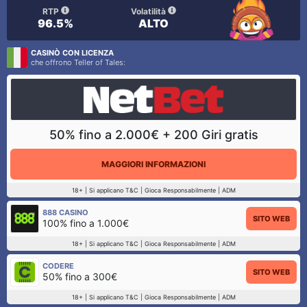
RTP
Volatilità
96.5%
ALTO
CASINÒ CON LICENZA
che offrono Teller of Tales:
50% fino a 2.000€ + 200 Giri gratis
MAGGIORI INFORMAZIONI
18+ | Si applicano T&C | Gioca Responsabilmente | ADM
888 CASINO
SITO WEB
100% fino a 1.000€
18+ | Si applicano T&C | Gioca Responsabilmente | ADM
CODERE
SITO WEB
50% fino a 300€
18+ | Si applicano T&C | Gioca Responsabilmente | ADM