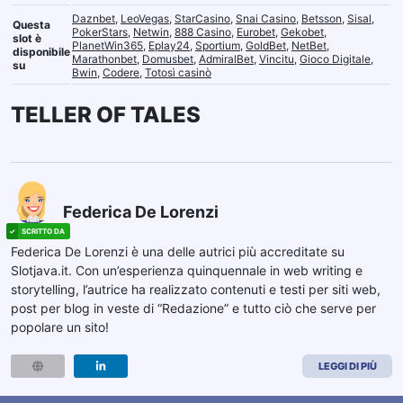
Daznbet
,
LeoVegas
,
StarCasino
,
Snai Casino
,
Betsson
,
Sisal
,
Questa
PokerStars
,
Netwin
,
888 Casino
,
Eurobet
,
Gekobet
,
slot è
PlanetWin365
,
Eplay24
,
Sportium
,
GoldBet
,
NetBet
,
disponibile
Marathonbet
,
Domusbet
,
AdmiralBet
,
Vincitu
,
Gioco Digitale
,
su
Bwin
,
Codere
,
Totosì casinò
TELLER OF TALES
Federica De Lorenzi
Federica De Lorenzi è una delle autrici più accreditate su
Slotjava.it. Con un’esperienza quinquennale in web writing e
storytelling, l’autrice ha realizzato contenuti e testi per siti web,
post per blog in veste di “Redazione” e tutto ciò che serve per
popolare un sito!
LEGGI DI PIÙ