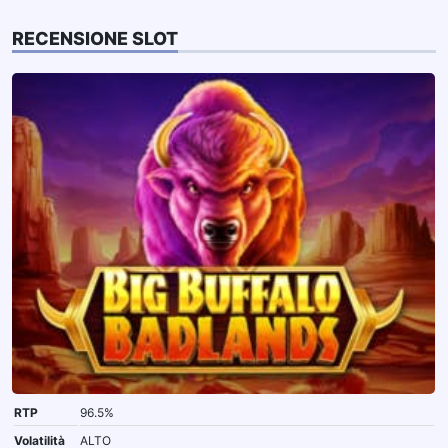
RECENSIONE SLOT
RTP
96.5%
Volatilità
ALTO