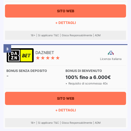
SITO WEB
+ DETTAGLI
18+ | Si applicano T&C | Gioca Responsabilmente | ADM
3
★★★★★
Licenza italiana
-
100% fino a 6.000€
Requisito di scommessa 40x
SITO WEB
+ DETTAGLI
18+ | Si applicano T&C | Gioca Responsabilmente | ADM