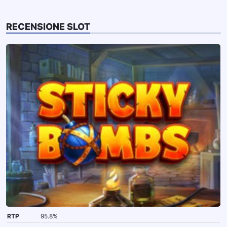
RECENSIONE SLOT
RTP
95.8%