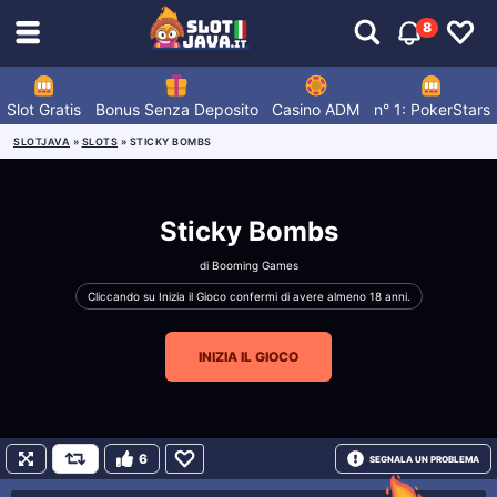
8
Slot Gratis
Bonus Senza Deposito
Casino ADM
n° 1: PokerStars
SLOTJAVA
»
SLOTS
»
STICKY BOMBS
Sticky Bombs
di
Booming Games
Cliccando su Inizia il Gioco confermi di avere almeno 18 anni.
INIZIA IL GIOCO
6
SEGNALA UN PROBLEMA