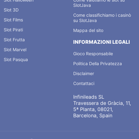
SlotJava
Slot 3D
Come classifichiamo i casinò
Slot Films
su SlotJava
Slot Pirati
Mappa del sito
Slot Frutta
INFORMAZIONI LEGALI
Slot Marvel
Gioco Responsabile
Slot Pasqua
Politica Della Privatezza
Disclaimer
Contattaci
Infinileads SL
Travessera de Gràcia, 11,
5ª Planta, 08021,
Barcelona, Spain