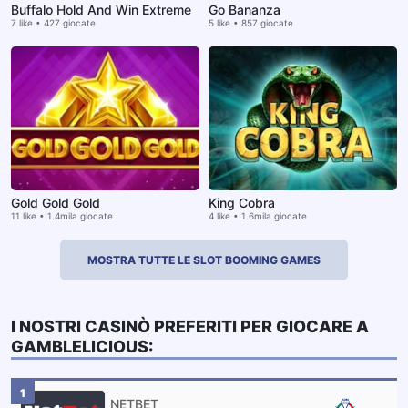
Buffalo Hold And Win Extreme
Go Bananza
7 like • 427 giocate
5 like • 857 giocate
Gold Gold Gold
King Cobra
11 like • 1.4mila giocate
4 like • 1.6mila giocate
MOSTRA TUTTE LE SLOT BOOMING GAMES
I NOSTRI CASINÒ PREFERITI PER GIOCARE A
GAMBLELICIOUS
:
1