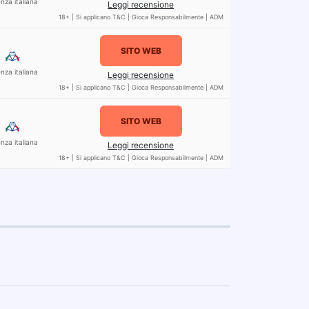
nza italiana
Leggi recensione
18+ | Si applicano T&C | Gioca Responsabilmente | ADM
SITO WEB
nza italiana
Leggi recensione
18+ | Si applicano T&C | Gioca Responsabilmente | ADM
SITO WEB
nza italiana
Leggi recensione
18+ | Si applicano T&C | Gioca Responsabilmente | ADM