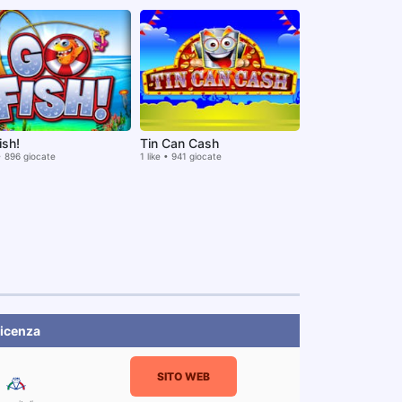
ish!
Tin Can Cash
 • 896 giocate
1 like • 941 giocate
icenza
SITO WEB