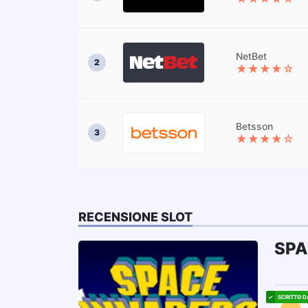
2
★★★★☆
3
★★★★☆
RECENSIONE SLOT
SPA