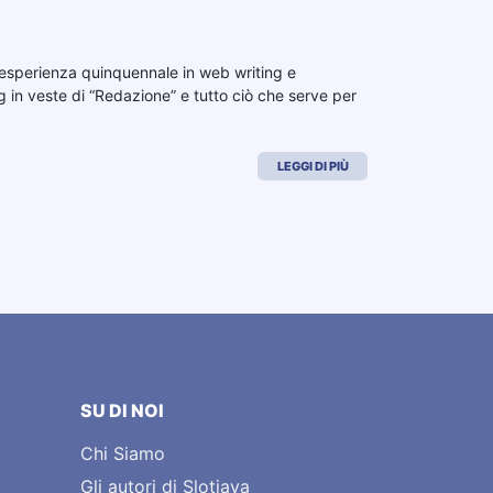
n’esperienza quinquennale in web writing e
log in veste di “Redazione” e tutto ciò che serve per
LEGGI DI PIÙ
SU DI NOI
Chi Siamo
Gli autori di Slotjava