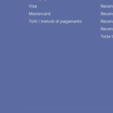
Visa
Recen
Mastercard
Recen
Tutti i metodi di pagamento
Recen
Recen
Tutte 