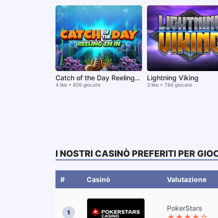
Catch of the Day Reeling 'Em In
Lightning Viking
4 like • 826 giocate
3 like • 784 giocate
I NOSTRI CASINÒ PREFERITI PER GI
#
Casinò
Valutazione
1
★★★★☆