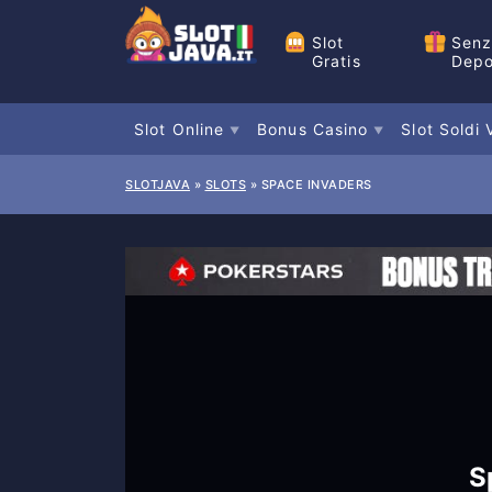
Slot
Sen
Gratis
Depo
Slot Online
Bonus Casino
Slot Soldi 
▼
▼
SLOTJAVA
»
SLOTS
»
SPACE INVADERS
S