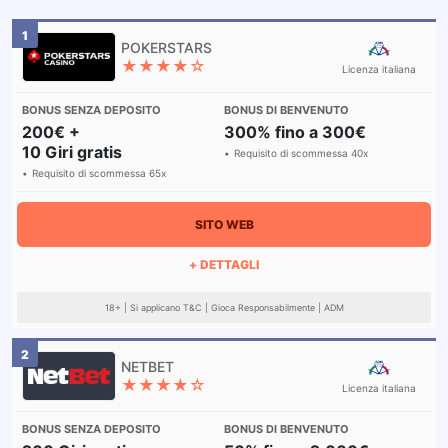
1
★★★★☆
Licenza italiana
200€ +
300% fino a 300€
10 Giri gratis
Requisito di scommessa 40x
Requisito di scommessa 65x
SITO WEB
+ DETTAGLI
18+ | Si applicano T&C | Gioca Responsabilmente | ADM
2
★★★★☆
Licenza italiana