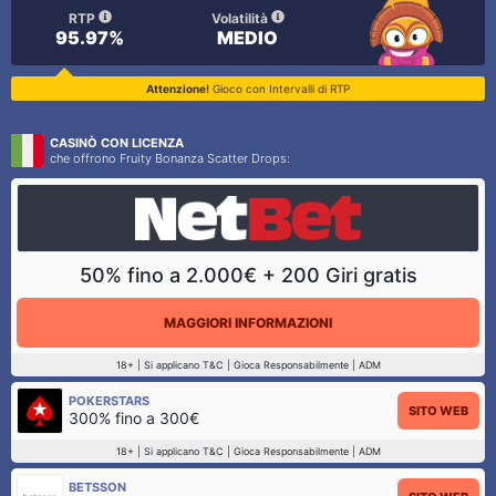
RTP
Volatilità
95.97%
MEDIO
Attenzione!
Gioco con Intervalli di RTP
CASINÒ CON LICENZA
che offrono Fruity Bonanza Scatter Drops:
50% fino a 2.000€ + 200 Giri gratis
MAGGIORI INFORMAZIONI
18+ | Si applicano T&C | Gioca Responsabilmente | ADM
POKERSTARS
SITO WEB
300% fino a 300€
18+ | Si applicano T&C | Gioca Responsabilmente | ADM
BETSSON