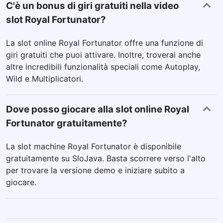
C'è un bonus di giri gratuiti nella video
slot Royal Fortunator?
La slot online Royal Fortunator offre una funzione di
giri gratuiti che puoi attivare. Inoltre, troverai anche
altre incredibili funzionalità speciali come Autoplay,
Wild e Multiplicatori.
Dove posso giocare alla slot online Royal
Fortunator gratuitamente?
La slot machine Royal Fortunator è disponibile
gratuitamente su SloJava. Basta scorrere verso l'alto
per trovare la versione demo e iniziare subito a
giocare.