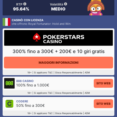
RTP
Volatilità
95.64%
MEDIO
CASINÒ CON LICENZA
che offrono Royal Fortunator: Hold and Win:
300% fino a 300€ + 200€ e 10 giri gratis
MAGGIORI INFORMAZIONI
18+ | Si applicano T&C | Gioca Responsabilmente | ADM
888 CASINO
SITO WEB
100% fino a 1.000€
18+ | Si applicano T&C | Gioca Responsabilmente | ADM
CODERE
SITO WEB
50% fino a 300€
18+ | Si applicano T&C | Gioca Responsabilmente | ADM