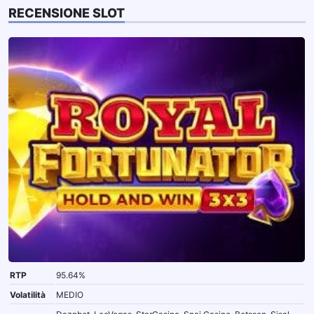
RECENSIONE SLOT
RTP
95.64%
Volatilità
MEDIO