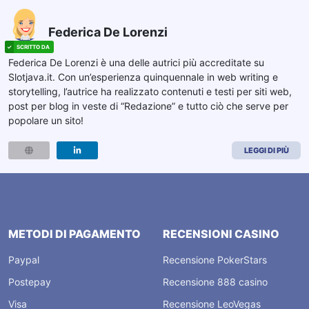
Federica De Lorenzi
Federica De Lorenzi è una delle autrici più accreditate su
Slotjava.it. Con un’esperienza quinquennale in web writing e
storytelling, l’autrice ha realizzato contenuti e testi per siti web,
post per blog in veste di “Redazione” e tutto ciò che serve per
popolare un sito!
LEGGI DI PIÙ
METODI DI PAGAMENTO
RECENSIONI CASINO
Paypal
Recensione PokerStars
Postepay
Recensione 888 casino
Visa
Recensione LeoVegas