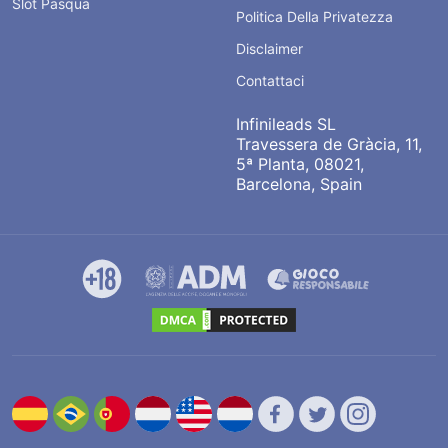
Slot Pasqua
Politica Della Privatezza
Disclaimer
Contattaci
Infinileads SL
Travessera de Gràcia, 11,
5ª Planta, 08021,
Barcelona, Spain