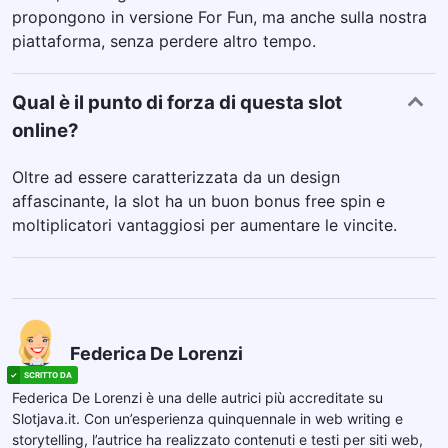
propongono in versione For Fun, ma anche sulla nostra
piattaforma, senza perdere altro tempo.
Qual è il punto di forza di questa slot
online?
Oltre ad essere caratterizzata da un design
affascinante, la slot ha un buon bonus free spin e
moltiplicatori vantaggiosi per aumentare le vincite.
Federica De Lorenzi
Federica De Lorenzi è una delle autrici più accreditate su
Slotjava.it. Con un’esperienza quinquennale in web writing e
storytelling, l’autrice ha realizzato contenuti e testi per siti web,