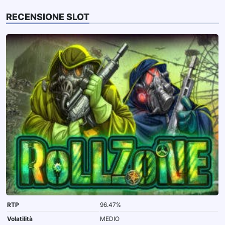
RECENSIONE SLOT
RTP
96.47%
Volatilità
MEDIO