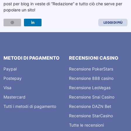
post per blog in veste di “Redazione” e tutto ciò che serve per
popolare un sito!
LEGGI DI PIÙ
METODI DI PAGAMENTO
RECENSIONI CASINO
Paypal
Recensione PokerStars
Postepay
Recensione 888 casino
Visa
Recensione LeoVegas
Mastercard
Recensione Snai Casino
Tutti i metodi di pagamento
Recensione DAZN Bet
Recensione StarCasino
Tutte le recensioni