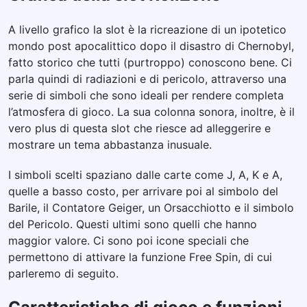
A livello grafico la slot è la ricreazione di un ipotetico
mondo post apocalittico dopo il disastro di Chernobyl,
fatto storico che tutti (purtroppo) conoscono bene. Ci
parla quindi di radiazioni e di pericolo, attraverso una
serie di simboli che sono ideali per rendere completa
l’atmosfera di gioco. La sua colonna sonora, inoltre, è il
vero plus di questa slot che riesce ad alleggerire e
mostrare un tema abbastanza inusuale.
I simboli scelti spaziano dalle carte come J, A, K e A,
quelle a basso costo, per arrivare poi al simbolo del
Barile, il Contatore Geiger, un Orsacchiotto e il simbolo
del Pericolo. Questi ultimi sono quelli che hanno
maggior valore. Ci sono poi icone speciali che
permettono di attivare la funzione Free Spin, di cui
parleremo di seguito.