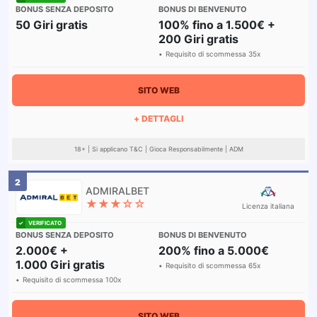
50 Giri gratis
100% fino a 1.500€ +
200 Giri gratis
Requisito di scommessa 35x
SITO WEB
+ DETTAGLI
18+ | Si applicano T&C | Gioca Responsabilmente | ADM
2
★★★☆☆
Licenza italiana
2.000€ +
200% fino a 5.000€
1.000 Giri gratis
Requisito di scommessa 65x
Requisito di scommessa 100x
SITO WEB