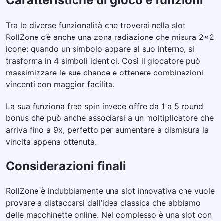
Caratteristiche di gioco e funzioni
Tra le diverse funzionalità che troverai nella slot
RollZone c’è anche una zona radiazione che misura 2×2
icone: quando un simbolo appare al suo interno, si
trasforma in 4 simboli identici. Così il giocatore può
massimizzare le sue chance e ottenere combinazioni
vincenti con maggior facilità.
La sua funziona free spin invece offre da 1 a 5 round
bonus che può anche associarsi a un moltiplicatore che
arriva fino a 9x, perfetto per aumentare a dismisura la
vincita appena ottenuta.
Considerazioni finali
RollZone è indubbiamente una slot innovativa che vuole
provare a distaccarsi dall’idea classica che abbiamo
delle macchinette online. Nel complesso è una slot con