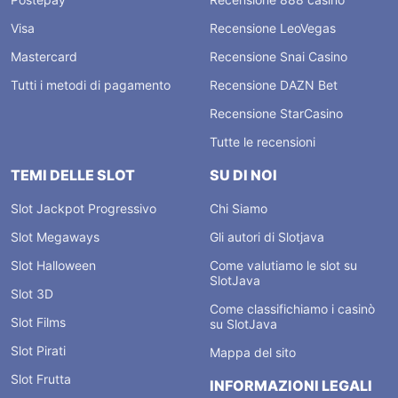
Visa
Recensione LeoVegas
Mastercard
Recensione Snai Casino
Tutti i metodi di pagamento
Recensione DAZN Bet
Recensione StarCasino
Tutte le recensioni
TEMI DELLE SLOT
SU DI NOI
Slot Jackpot Progressivo
Chi Siamo
Slot Megaways
Gli autori di Slotjava
Slot Halloween
Come valutiamo le slot su
SlotJava
Slot 3D
Come classifichiamo i casinò
Slot Films
su SlotJava
Slot Pirati
Mappa del sito
Slot Frutta
INFORMAZIONI LEGALI