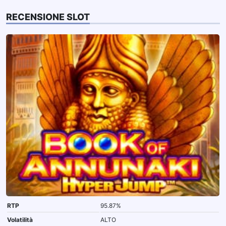
RECENSIONE SLOT
RTP
95.87%
Volatilità
ALTO