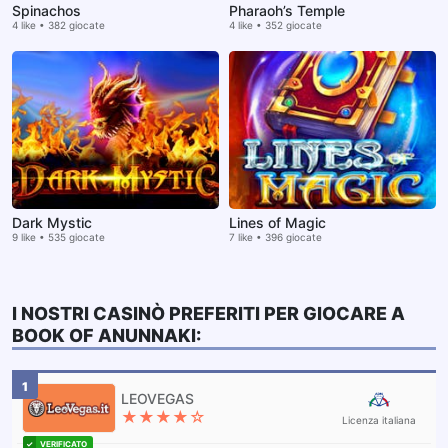
Spinachos
Pharaoh’s Temple
4 like • 382 giocate
4 like • 352 giocate
Dark Mystic
Lines of Magic
9 like • 535 giocate
7 like • 396 giocate
I NOSTRI CASINÒ PREFERITI PER GIOCARE A
BOOK OF ANUNNAKI
:
1
★★★★☆
Licenza italiana