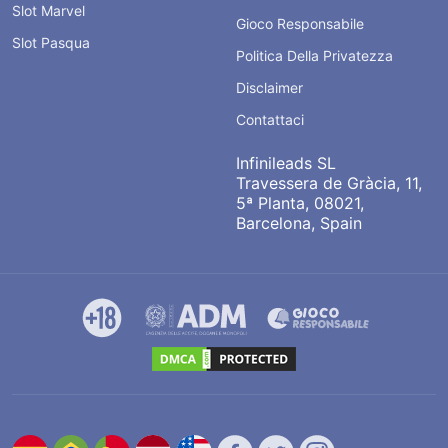
Slot Marvel
Gioco Responsabile
Slot Pasqua
Politica Della Privatezza
Disclaimer
Contattaci
Infinileads SL
Travessera de Gràcia, 11,
5ª Planta, 08021,
Barcelona, Spain