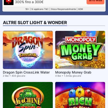
SITO WEB
300% fino a 300€
18+ | Si applicano T&C | Gioca Responsabilmente | ADM
ALTRE SLOT LIGHT & WONDER
Dragon Spin CrossLink Water
Monopoly Money Grab
2 like • 404 giocate
4 like • 1.5mila giocate