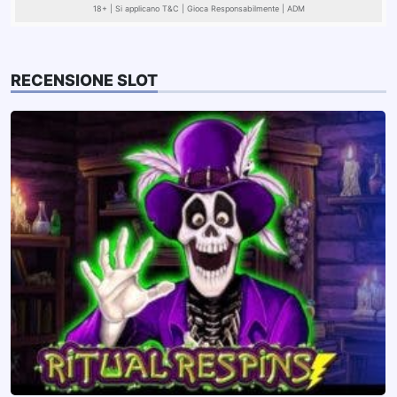
18+ | Si applicano T&C | Gioca Responsabilmente | ADM
RECENSIONE SLOT