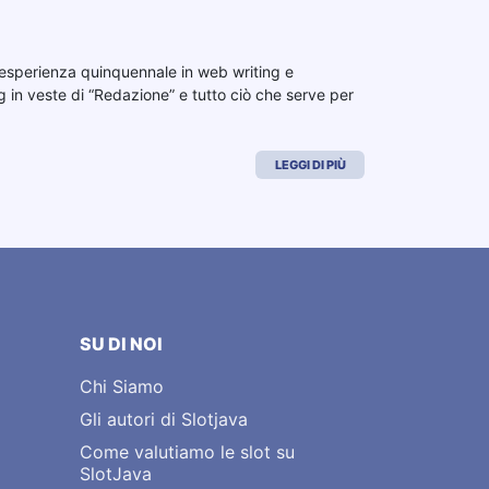
n’esperienza quinquennale in web writing e
log in veste di “Redazione” e tutto ciò che serve per
LEGGI DI PIÙ
SU DI NOI
Chi Siamo
Gli autori di Slotjava
Come valutiamo le slot su
SlotJava