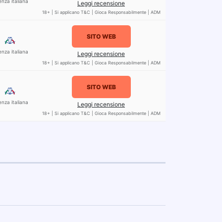
enza italiana
Leggi recensione
18+ | Si applicano T&C | Gioca Responsabilmente | ADM
SITO WEB
enza italiana
Leggi recensione
18+ | Si applicano T&C | Gioca Responsabilmente | ADM
SITO WEB
enza italiana
Leggi recensione
18+ | Si applicano T&C | Gioca Responsabilmente | ADM