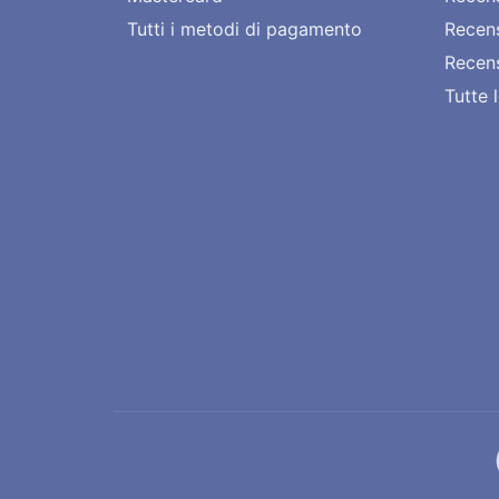
Tutti i metodi di pagamento
Recen
Recen
Tutte 