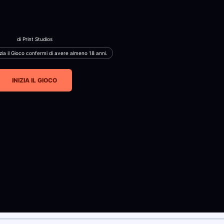
di
Print Studios
zia il Gioco confermi di avere almeno 18 anni.
INIZIA IL GIOCO
ate