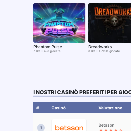
Phantom Pulse
Dreadworks
7 like • 498 giocate
8 like • 1.7mila giocate
I NOSTRI CASINÒ PREFERITI PER GI
#
Casinò
Valutazione
1
★★★★☆