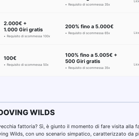
Lic
Requisito di scommessa 35x
2.000€ +
200% fino a 5.000€
1.000 Giri gratis
Lic
Requisito di scommessa 65x
Requisito di scommessa 100x
100% fino a 5.005€ +
100€
500 Giri gratis
Lic
Requisito di scommessa 50x
Requisito di scommessa 35x
OVING WILDS
vecchia fattoria? Sì, è giunto il momento di fare visita alla f
ng Wilds, con uno scenario simpatico, caratterizzato da pi