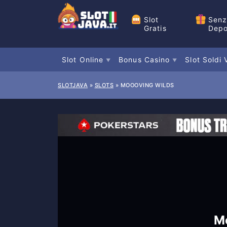
Slot
Sen
Gratis
Depo
Slot Online
Bonus Casino
Slot Soldi 
▼
▼
SLOTJAVA
»
SLOTS
»
MOOOVING WILDS
M