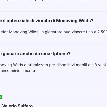
è il potenziale di vincita di Moooving Wilds?
 slot Moooving Wilds un giocatore può vincere fino a 2.50
o giocare anche da smartphone?
ooving Wilds è ottimizzata per dispositivi mobili e ciò vuol
iranno minimamente
Valerio Sulfaro