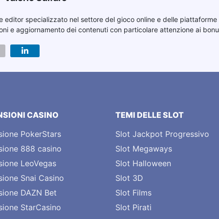
e editor specializzato nel settore del gioco online e delle piattaforme
oni e aggiornamento dei contenuti con particolare attenzione ai bonu
NSIONI CASINO
TEMI DELLE SLOT
sione PokerStars
Slot Jackpot Progressivo
sione 888 casino
Slot Megaways
sione LeoVegas
Slot Halloween
sione Snai Casino
Slot 3D
sione DAZN Bet
Slot Films
sione StarCasino
Slot Pirati