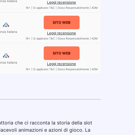
enza italiana
Leggi recensione
18+ | Si applicano T&C | Gioca Responsabilmente | ADM
SITO WEB
enza italiana
Leggi recensione
18+ | Si applicano T&C | Gioca Responsabilmente | ADM
SITO WEB
enza italiana
Leggi recensione
18+ | Si applicano T&C | Gioca Responsabilmente | ADM
attoria che ci racconta la storia della slot
acevoli animazioni e azioni di gioco. La