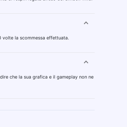
0 volte la scommessa effettuata.
 dire che la sua grafica e il gameplay non ne