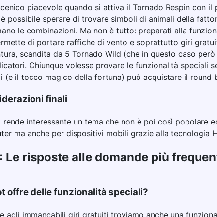
cenico piacevole quando si attiva il Tornado Respin con il
 è possibile sperare di trovare simboli di animali della fatt
mano le combinazioni. Ma non è tutto: preparati alla funzion
rmette di portare raffiche di vento e soprattutto giri gratuiti
ntura, scandita da 5 Tornado Wild (che in questo caso però 
licatori. Chiunque volesse provare le funzionalità speciali 
lli (e il tocco magico della fortuna) può acquistare il round
derazioni finali
t rende interessante un tema che non è poi così popolare e
er ma anche per dispositivi mobili grazie alla tecnologia
 Le risposte alle domande più frequen
ot offre delle funzionalità speciali?
tre agli immancabili giri gratuiti troviamo anche una funzional