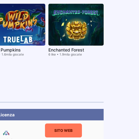
 Pumpkins
Enchanted Forest
 • 1.6mila giocate
6 like • 1.9mila giocate
Licenza
SITO WEB