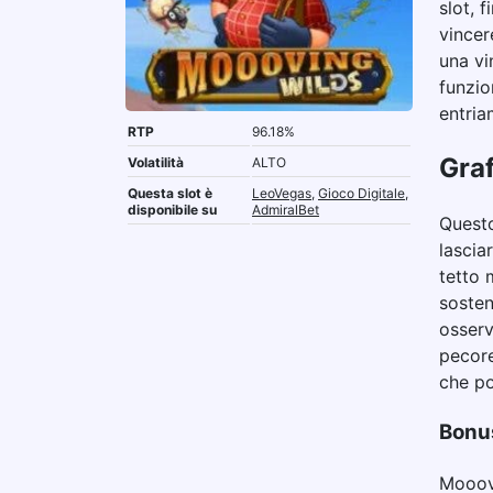
slot, 
vincer
una vi
funzio
entria
RTP
96.18%
Graf
Volatilità
ALTO
Questa slot è
LeoVegas
,
Gioco Digitale
,
disponibile su
AdmiralBet
Questo
lascia
tetto 
sosten
osserv
pecore
che po
Bonus
Mooovi