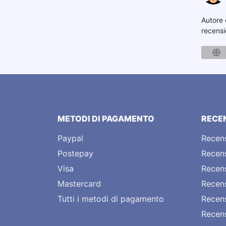
Autore 
recensi
METODI DI PAGAMENTO
RECE
Paypal
Recen
Postepay
Recen
Visa
Recen
Mastercard
Recen
Tutti i metodi di pagamento
Recen
Recen