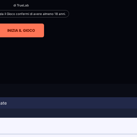
di
TrueLab
zia il Gioco confermi di avere almeno 18 anni.
INIZIA IL GIOCO
ate