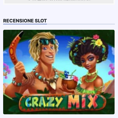
RECENSIONE SLOT