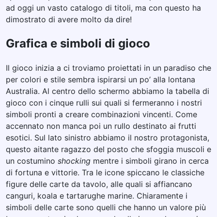
ad oggi un vasto catalogo di titoli, ma con questo ha
dimostrato di avere molto da dire!
Grafica e simboli di gioco
Il gioco inizia a ci troviamo proiettati in un paradiso che
per colori e stile sembra ispirarsi un po’ alla lontana
Australia. Al centro dello schermo abbiamo la tabella di
gioco con i cinque rulli sui quali si fermeranno i nostri
simboli pronti a creare combinazioni vincenti. Come
accennato non manca poi un rullo destinato ai frutti
esotici. Sul lato sinistro abbiamo il nostro protagonista,
questo aitante ragazzo del posto che sfoggia muscoli e
un costumino
shocking
mentre i simboli girano in cerca
di fortuna e vittorie. Tra le icone spiccano le classiche
figure delle carte da tavolo, alle quali si affiancano
canguri, koala e tartarughe marine. Chiaramente i
simboli delle carte sono quelli che hanno un valore più