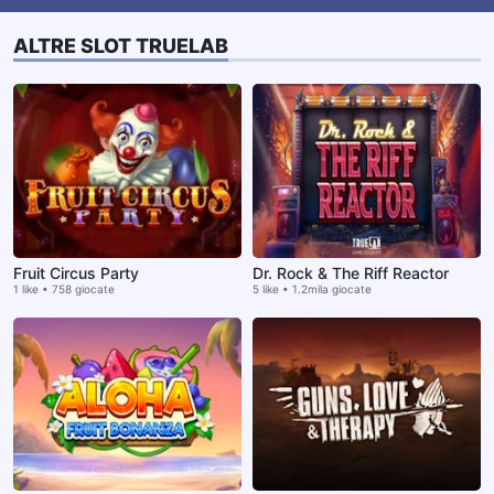
ALTRE SLOT TRUELAB
Fruit Circus Party
Dr. Rock & The Riff Reactor
1 like • 758 giocate
5 like • 1.2mila giocate