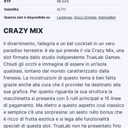
RTP
96.34%
Volatilità
ALTO
Questa slot è disponibile su
LeoVegas
,
Gioco Digitale
,
AdmiralBet
CRAZY MIX
Il divertimento, l’allegria e un bel cocktail in un vero
paradiso terrestre: è da qui prende il via Crazy Mix, una
slot firmata dallo studio indipendente TrueLab Games.
Chiudi gli occhi e immagina di essere in un’isola
qualsiasi, lontano dal mondo caratterizzato dalla
frenesia. La ricostruzioni di questo tema è ben fatta
grazie anche alla cura che il provider ha destinato alla
sua grafica. Per quanto riguarda la sua struttura la
macchinetta si presenta con 5 rulli principali e 15 linee
di pagamento. Ma dietro a questo aspetto così classico
e semplice c’è una sorpresina: un sesto rullo bonus che
è ricco di frutta esotica e si lega alle funzionalità
speciali di questa slot. TrueLab non ha presentato fino