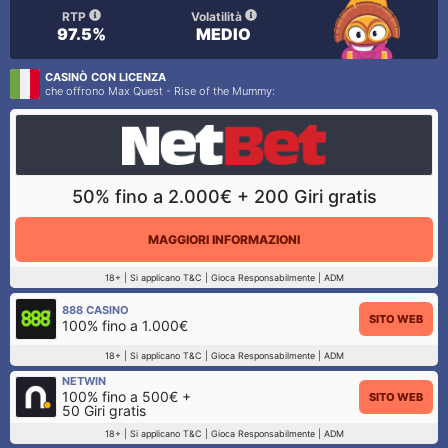
RTP
Volatilità
97.5%
MEDIO
CASINÒ CON LICENZA
che offrono Max Quest - Rise of the Mummy:
50% fino a 2.000€ + 200 Giri gratis
MAGGIORI INFORMAZIONI
18+ | Si applicano T&C | Gioca Responsabilmente | ADM
888 CASINO
SITO WEB
100% fino a 1.000€
18+ | Si applicano T&C | Gioca Responsabilmente | ADM
NETWIN
100% fino a 500€ +
SITO WEB
50 Giri gratis
18+ | Si applicano T&C | Gioca Responsabilmente | ADM