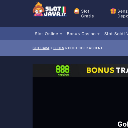
Slot
Sen
Gratis
Depo
Slot Online
Bonus Casino
Slot Soldi 
▼
▼
SLOTJAVA
»
SLOTS
»
GOLD TIGER ASCENT
Go