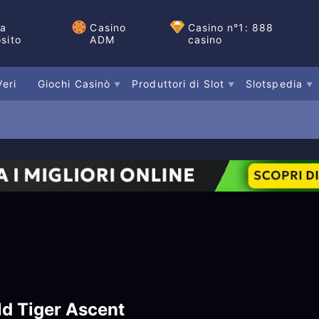
za
Casino
Casino n°1: 888
sito
ADM
casino
Veri
Giochi Casinò
Produttori di Slot
Slotspedia
▼
▼
▼
ld Tiger Ascent