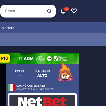
8
Notizie
RTP
Volatilità
-
ALTO
CASINÒ CON LICENZA
che offrono Gold Tiger Ascent: