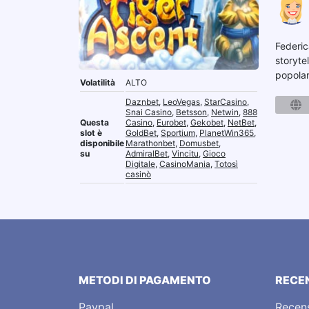
Federic
storyte
popolar
Volatilità
ALTO
Daznbet
,
LeoVegas
,
StarCasino
,
Snai Casino
,
Betsson
,
Netwin
,
888
Questa
Casino
,
Eurobet
,
Gekobet
,
NetBet
,
slot è
GoldBet
,
Sportium
,
PlanetWin365
,
disponibile
Marathonbet
,
Domusbet
,
su
AdmiralBet
,
Vincitu
,
Gioco
Digitale
,
CasinoMania
,
Totosì
casinò
METODI DI PAGAMENTO
RECE
Paypal
Recen