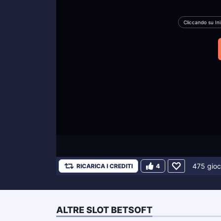
Cliccando su Ini
475
gioc
RICARICA I CREDITI
4
ALTRE SLOT BETSOFT