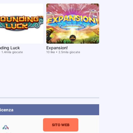
ding Luck
Expansion!
 • 1.4mila giocate
10 like • 2.5mila giocate
icenza
SITO WEB