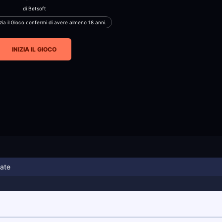
di
Betsoft
zia il Gioco confermi di avere almeno 18 anni.
INIZIA IL GIOCO
ate