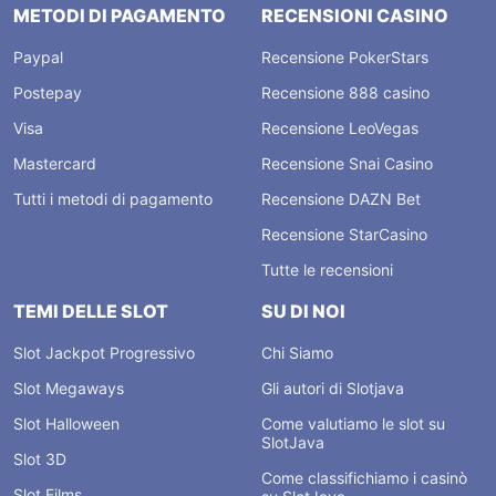
METODI DI PAGAMENTO
RECENSIONI CASINO
Paypal
Recensione PokerStars
Postepay
Recensione 888 casino
Visa
Recensione LeoVegas
Mastercard
Recensione Snai Casino
Tutti i metodi di pagamento
Recensione DAZN Bet
Recensione StarCasino
Tutte le recensioni
TEMI DELLE SLOT
SU DI NOI
Slot Jackpot Progressivo
Chi Siamo
Slot Megaways
Gli autori di Slotjava
Slot Halloween
Come valutiamo le slot su
SlotJava
Slot 3D
Come classifichiamo i casinò
Slot Films