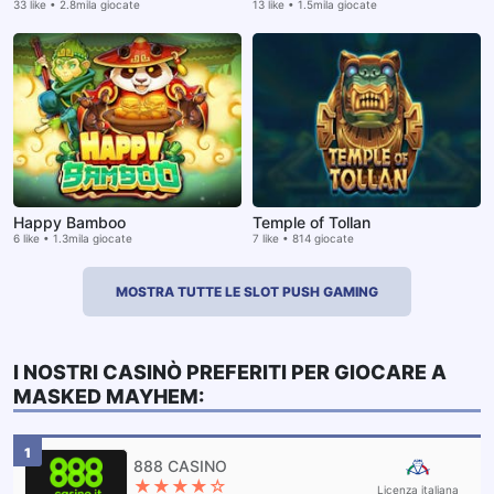
33 like • 2.8mila giocate
13 like • 1.5mila giocate
Happy Bamboo
Temple of Tollan
6 like • 1.3mila giocate
7 like • 814 giocate
MOSTRA TUTTE LE SLOT PUSH GAMING
I NOSTRI CASINÒ PREFERITI PER GIOCARE A
MASKED MAYHEM
:
1
★★★★☆
Licenza italiana