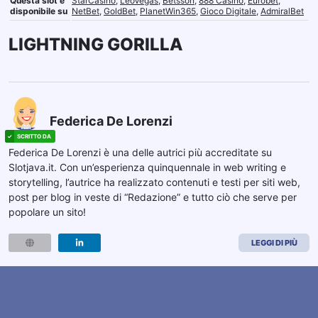
Questa slot è
StarCasino
,
LeoVegas
,
Betsson
,
888 Casino
,
Eurobet
,
disponibile su
NetBet
,
GoldBet
,
PlanetWin365
,
Gioco Digitale
,
AdmiralBet
LIGHTNING GORILLA
Federica De Lorenzi
Federica De Lorenzi è una delle autrici più accreditate su
Slotjava.it. Con un’esperienza quinquennale in web writing e
storytelling, l’autrice ha realizzato contenuti e testi per siti web,
post per blog in veste di “Redazione” e tutto ciò che serve per
popolare un sito!
LEGGI DI PIÙ