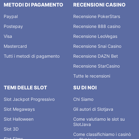
METODI DI PAGAMENTO
RECENSIONI CASINO
Paypal
Recensione PokerStars
Postepay
Recensione 888 casino
Visa
Recensione LeoVegas
Mastercard
Recensione Snai Casino
Tutti i metodi di pagamento
Recensione DAZN Bet
Recensione StarCasino
Tutte le recensioni
TEMI DELLE SLOT
SU DI NOI
Slot Jackpot Progressivo
Chi Siamo
Slot Megaways
Gli autori di Slotjava
Slot Halloween
Come valutiamo le slot su
SlotJava
Slot 3D
Come classifichiamo i casinò
Slot Films