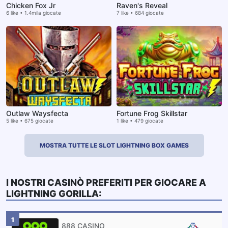
Chicken Fox Jr
Raven's Reveal
6 like • 1.4mila giocate
7 like • 684 giocate
Outlaw Waysfecta
Fortune Frog Skillstar
5 like • 675 giocate
1 like • 479 giocate
MOSTRA TUTTE LE SLOT LIGHTNING BOX GAMES
I NOSTRI CASINÒ PREFERITI PER GIOCARE A
LIGHTNING GORILLA
:
1