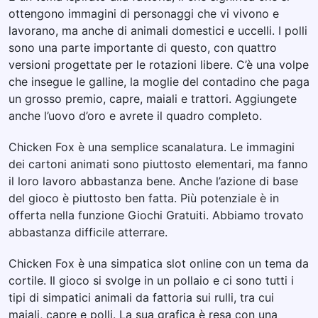
ottengono immagini di personaggi che vi vivono e
lavorano, ma anche di animali domestici e uccelli. I polli
sono una parte importante di questo, con quattro
versioni progettate per le rotazioni libere. C’è una volpe
che insegue le galline, la moglie del contadino che paga
un grosso premio, capre, maiali e trattori. Aggiungete
anche l’uovo d’oro e avrete il quadro completo.
Chicken Fox è una semplice scanalatura. Le immagini
dei cartoni animati sono piuttosto elementari, ma fanno
il loro lavoro abbastanza bene. Anche l’azione di base
del gioco è piuttosto ben fatta. Più potenziale è in
offerta nella funzione Giochi Gratuiti. Abbiamo trovato
abbastanza difficile atterrare.
Chicken Fox è una simpatica slot online con un tema da
cortile. Il gioco si svolge in un pollaio e ci sono tutti i
tipi di simpatici animali da fattoria sui rulli, tra cui
maiali, capre e polli. La sua grafica è resa con una