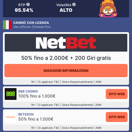
RTP
Volatilità
95.54%
ALTO
CASINÒ CON LICENZA
che offrono Chicken Fox:
50% fino a 2.000€ + 200 Giri gratis
MAGGIORI INFORMAZIONI
18+ | Si applicano T&C | Gioca Responsabilmente | ADM
888 CASINO
SITO WEB
100% fino a 1.000€
18+ | Si applicano T&C | Gioca Responsabilmente | ADM
BETSSON
SITO WEB
50% fino a 1.000€
18+ | Si applicano T&C | Gioca Responsabilmente | ADM