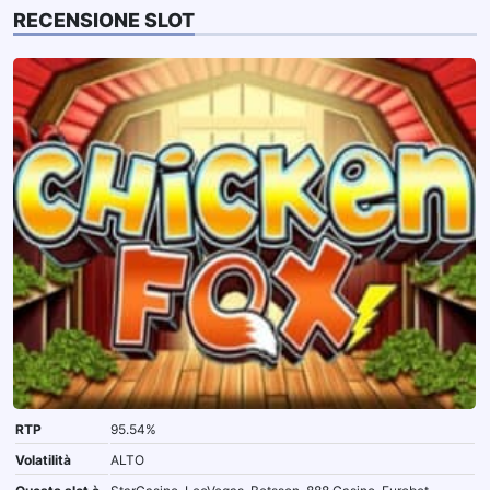
RECENSIONE SLOT
RTP
95.54%
Volatilità
ALTO