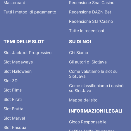
Mastercard
Recensione Snai Casino
Tutti i metodi di pagamento
Recensione DAZN Bet
Recensione StarCasino
Tutte le recensioni
TEMI DELLE SLOT
SU DI NOI
Slot Jackpot Progressivo
Chi Siamo
Slot Megaways
Gli autori di Slotjava
Slot Halloween
Come valutiamo le slot su
SlotJava
Slot 3D
Come classifichiamo i casinò
Slot Films
su SlotJava
Slot Pirati
Mappa del sito
Slot Frutta
INFORMAZIONI LEGALI
Slot Marvel
Gioco Responsabile
Slot Pasqua