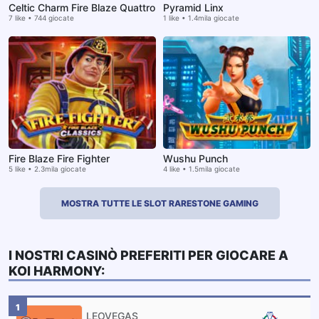
Celtic Charm Fire Blaze Quattro
Pyramid Linx
7 like • 744 giocate
1 like • 1.4mila giocate
Fire Blaze Fire Fighter
Wushu Punch
5 like • 2.3mila giocate
4 like • 1.5mila giocate
MOSTRA TUTTE LE SLOT RARESTONE GAMING
I NOSTRI CASINÒ PREFERITI PER GIOCARE A
KOI HARMONY
:
1