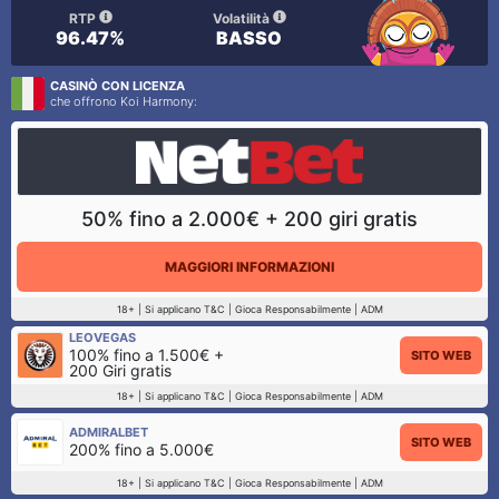
RTP
Volatilità
96.47%
BASSO
CASINÒ CON LICENZA
che offrono Koi Harmony:
50% fino a 2.000€ + 200 giri gratis
MAGGIORI INFORMAZIONI
18+ | Si applicano T&C | Gioca Responsabilmente | ADM
LEOVEGAS
100% fino a 1.500€ +
SITO WEB
200 Giri gratis
18+ | Si applicano T&C | Gioca Responsabilmente | ADM
ADMIRALBET
SITO WEB
200% fino a 5.000€
18+ | Si applicano T&C | Gioca Responsabilmente | ADM