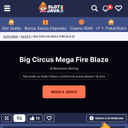
8
Slot Gratis
Bonus Senza Deposito
Casino ADM
n° 1: PokerStars
SLOTJAVA
»
SLOTS
»
BIG CIRCUS MEGA FIRE BLAZE
Big Circus Mega Fire Blaze
di
Rarestone Gaming
Cliccando su Inizia il Gioco confermi di avere almeno 18 anni.
INIZIA IL GIOCO
13
SEGNALA UN PROBLEMA