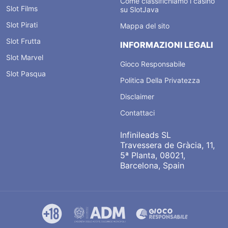
Come classifichiamo i casinò
Slot Films
su SlotJava
Slot Pirati
Mappa del sito
Slot Frutta
INFORMAZIONI LEGALI
Slot Marvel
Gioco Responsabile
Slot Pasqua
Politica Della Privatezza
Disclaimer
Contattaci
Infinileads SL
Travessera de Gràcia, 11,
5ª Planta, 08021,
Barcelona, Spain