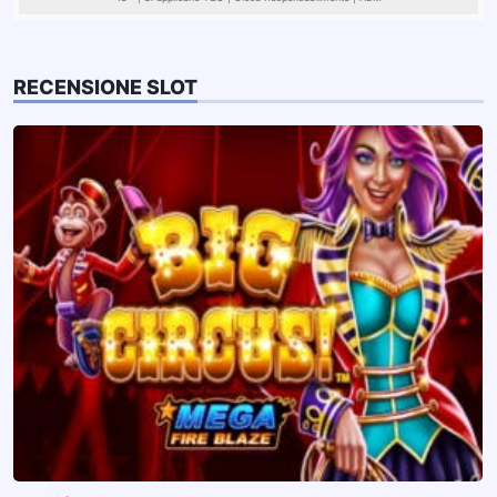
RECENSIONE SLOT