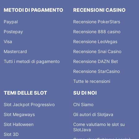
METODI DI PAGAMENTO
RECENSIONI CASINO
Paypal
Recensione PokerStars
Postepay
Recensione 888 casino
Visa
Recensione LeoVegas
Mastercard
Recensione Snai Casino
Tutti i metodi di pagamento
Recensione DAZN Bet
Recensione StarCasino
Tutte le recensioni
TEMI DELLE SLOT
SU DI NOI
Slot Jackpot Progressivo
Chi Siamo
Slot Megaways
Gli autori di Slotjava
Slot Halloween
Come valutiamo le slot su
SlotJava
Slot 3D