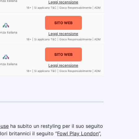
nza italiana
Leggi recensione
18+ | Si applicano T&C | Gioca Responsabilmente | ADM
SITO WEB
nza italiana
Leggi recensione
18+ | Si applicano T&C | Gioca Responsabilmente | ADM
SITO WEB
nza italiana
Leggi recensione
18+ | Si applicano T&C | Gioca Responsabilmente | ADM
ouse
ha subito un restyling per il suo seguito
lori britannici il seguito “
Fowl Play London
”,