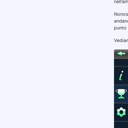
nell’a
Nonost
andand
punto 
Vediam