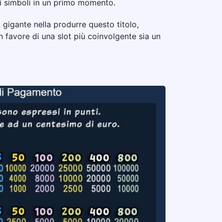
 i simboli in un primo momento.
gigante nella produrre questo titolo,
n favore di una slot più coinvolgente sia un