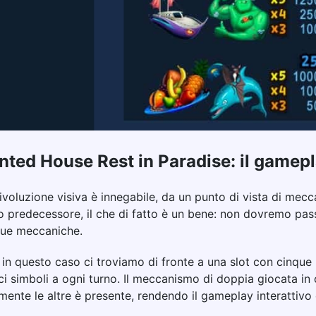
ted House Rest in Paradise: il gamep
rivoluzione visiva è innegabile, da un punto di vista di mecc
o predecessore, il che di fatto è un bene: non dovremo pass
sue meccaniche.
in questo caso ci troviamo di fronte a una slot con cinque ru
ci simboli a ogni turno. Il meccanismo di doppia giocata in 
ente le altre è presente, rendendo il gameplay interattivo 