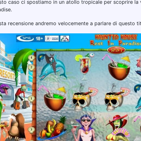
sto caso ci spostiamo in un atollo tropicale per scoprire l
adise.
sta recensione andremo velocemente a parlare di questo tit