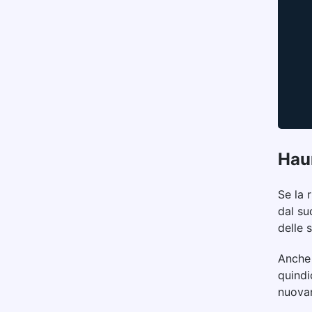
Haun
Se la 
dal su
delle 
Anche 
quindi
nuovam