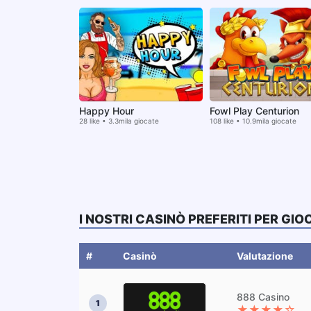
Happy Hour
Fowl Play Centurion
28 like • 3.3mila giocate
108 like • 10.9mila giocate
I NOSTRI CASINÒ PREFERITI PER GI
#
Casinò
Valutazione
1
★★★★☆