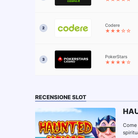
2
★★★☆☆
3
★★★★☆
RECENSIONE SLOT
HAU
Come d
spiritu