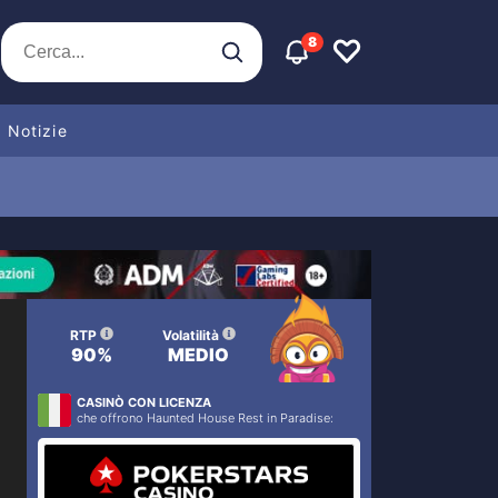
8
Notizie
RTP
Volatilità
90%
MEDIO
CASINÒ CON LICENZA
che offrono Haunted House Rest in Paradise: