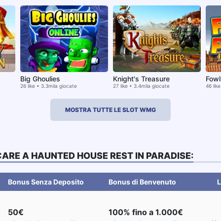
Big Ghoulies
Knight's Treasure
Fowl
26 like • 3.3mila giocate
27 like • 3.4mila giocate
46 lik
MOSTRA TUTTE LE SLOT WMG
OCARE A
HAUNTED HOUSE REST IN PARADISE
:
Bonus Senza Deposito
Bonus di Benvenuto
L
50€
100% fino a 1.000€