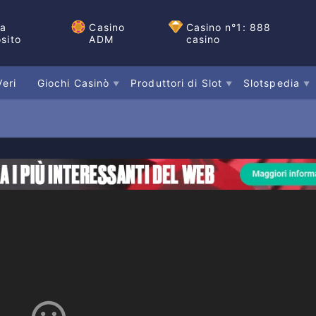
za
Casino
Casino n°1: 888
sito
ADM
casino
Veri
Giochi Casinò
Produttori di Slot
Slotspedia
▼
▼
▼
E
ouse Rest in Paradise