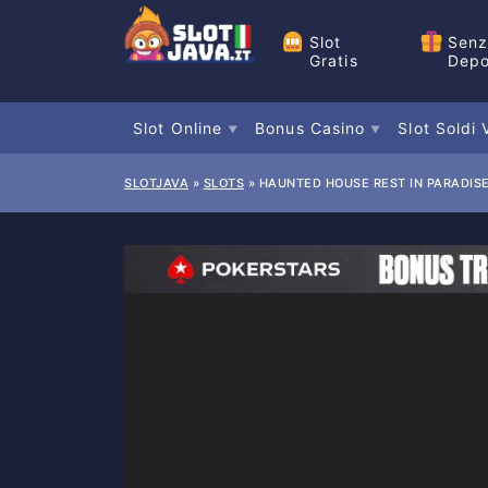
Slot
Sen
Gratis
Depo
Slot Online
Bonus Casino
Slot Soldi 
▼
▼
SLOTJAVA
»
SLOTS
»
HAUNTED HOUSE REST IN PARADIS
Haunted H