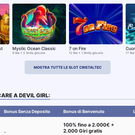
st
Mystic Ocean Classic
7 on Fire
Cuor
6 like • 2.3mila giocate
12 like • 1.9mila giocate
17 lik
MOSTRA TUTTE LE SLOT CRISTALTEC
OCARE A
DEVIL GIRL
:
Bonus Senza Deposito
Bonus di Benvenuto
100% fino a 2.000€ +
2.000 Giri gratis
-