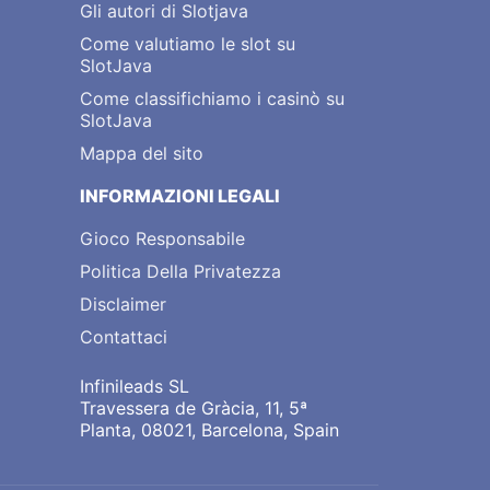
Gli autori di Slotjava
Come valutiamo le slot su
SlotJava
Come classifichiamo i casinò su
SlotJava
Mappa del sito
INFORMAZIONI LEGALI
Gioco Responsabile
Politica Della Privatezza
Disclaimer
Contattaci
Infinileads SL
Travessera de Gràcia, 11, 5ª
Planta, 08021, Barcelona, Spain