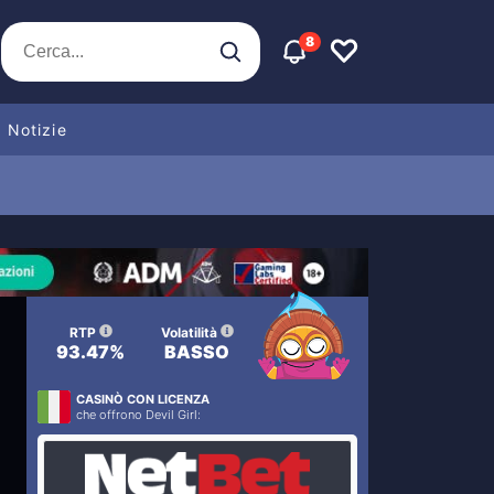
8
Notizie
RTP
Volatilità
93.47%
BASSO
CASINÒ CON LICENZA
che offrono Devil Girl: