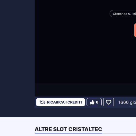
Cliccando su Ini
1660
gio
RICARICA I CREDITI
6
ALTRE SLOT CRISTALTEC