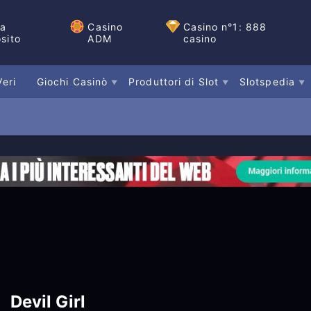
za
Casino
Casino n°1: 888
sito
ADM
casino
Veri
Giochi Casinò
Produttori di Slot
Slotspedia
▼
▼
▼
Devil Girl