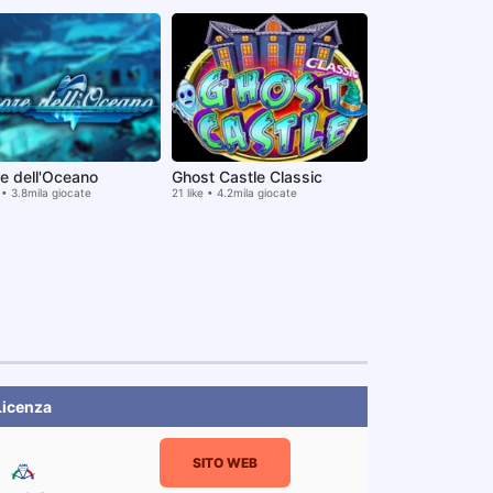
e dell'Oceano
Ghost Castle Classic
e • 3.8mila giocate
21 like • 4.2mila giocate
Licenza
SITO WEB