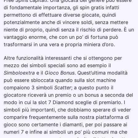
di fondamentale importanza, gli spin gratis infatti
permettono di effettuare diverse giocate, quindi
potenzialmente anche di vincere soldi, senza mettere
niente di proprio, quindi senza il rischio di perdere. È un
vantaggio enorme, che con un po’ di fortuna può
trasformarsi in una vera e propria miniera d’oro.
Altre funzionalità interessanti che si ottengono per
mezzo dei simboli speciali sono ad esempio il
Simboloextra
e il
Gioco Bonus
. Quest’ultima modalità
può essere sbloccata quando sulla slot machine
compaiono 3 simboli
Scatter
; a questo punto il
giocatore riceverà un premio o un bonus a seconda del
modo in cui la slot 7 Diamond sceglie di premiarlo. I
simboli più importanti, che dobbiamo sperare di veder
comparire frequentemente sulla nostra piattaforma di
gioco sono certamente i diamanti, per poi passare ai
numeri 7 e infine ai simboli un po’ più comuni ma che