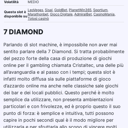
Volatilità
MEDIO
LeoVegas
,
Sisal
,
GoldBet
,
PlanetWin365
,
Sportium
,
Questa slot è
Marathonbet
,
Gioco Digitale
,
AdmiralBet
,
CasinoMania
,
disponibile su
Totosì casinò
7 DIAMOND
Parlando di slot machine, è impossibile non aver mai
sentito parlare della 7 Diamond. Si tratta probabilmente
del pezzo forte della casa di produzione di giochi
online per il gambling chiamata Cristaltec, una delle più
all’avanguardia e al passo con i tempi; questa slot è
infatti molto diffusa sia sulle piattaforme di gioco
d’azzardo online ma anche nelle classiche sale giochi
dei bar e dei locali pubblici. Questo perché è molto
semplice da utilizzare, non presenta ambientazioni
particolari e con frivolezze, ed è proprio questo il suo
punto di forza: è semplice e intuitiva, tutti possono
capire in pochi secondi qual è il modo migliore per
utilizzarla e per sfruttarla allo scopo di vincere molti