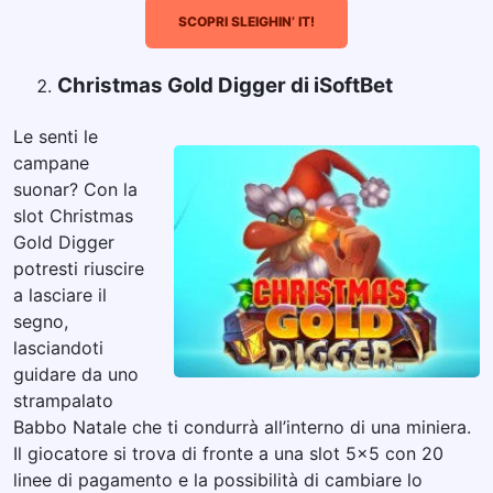
SCOPRI SLEIGHIN’ IT!
Christmas Gold Digger di iSoftBet
Le senti le
campane
suonar? Con la
slot Christmas
Gold Digger
potresti riuscire
a lasciare il
segno,
lasciandoti
guidare da uno
strampalato
Babbo Natale che ti condurrà all’interno di una miniera.
Il giocatore si trova di fronte a una slot 5×5 con 20
linee di pagamento e la possibilità di cambiare lo