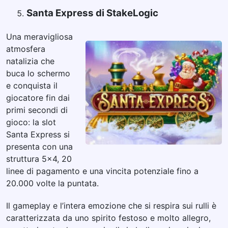
Santa Express di StakeLogic
Una meravigliosa
atmosfera
natalizia che
buca lo schermo
e conquista il
giocatore fin dai
primi secondi di
gioco: la slot
Santa Express si
presenta con una
struttura 5×4, 20
linee di pagamento e una vincita potenziale fino a
20.000 volte la puntata.
Il gameplay e l’intera emozione che si respira sui rulli è
caratterizzata da uno spirito festoso e molto allegro,