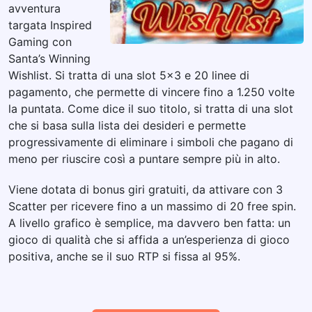
avventura
targata Inspired
Gaming con
Santa’s Winning
Wishlist. Si tratta di una slot 5×3 e 20 linee di
pagamento, che permette di vincere fino a 1.250 volte
la puntata. Come dice il suo titolo, si tratta di una slot
che si basa sulla lista dei desideri e permette
progressivamente di eliminare i simboli che pagano di
meno per riuscire così a puntare sempre più in alto.
Viene dotata di bonus giri gratuiti, da attivare con 3
Scatter per ricevere fino a un massimo di 20 free spin.
A livello grafico è semplice, ma davvero ben fatta: un
gioco di qualità che si affida a un’esperienza di gioco
positiva, anche se il suo RTP si fissa al 95%.