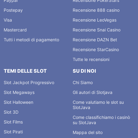
Paypal
Recensione PokerStars
Postepay
Recensione 888 casino
Visa
Recensione LeoVegas
Mastercard
Recensione Snai Casino
Tutti i metodi di pagamento
Recensione DAZN Bet
Recensione StarCasino
Tutte le recensioni
TEMI DELLE SLOT
SU DI NOI
Slot Jackpot Progressivo
Chi Siamo
Slot Megaways
Gli autori di Slotjava
Slot Halloween
Come valutiamo le slot su
SlotJava
Slot 3D
Come classifichiamo i casinò
Slot Films
su SlotJava
Slot Pirati
Mappa del sito