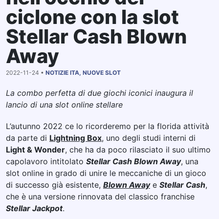
ciclone con la slot
Stellar Cash Blown
Away
2022-11-24 •
NOTIZIE ITA
,
NUOVE SLOT
La combo perfetta di due giochi iconici inaugura il
lancio di una slot online stellare
L’autunno 2022 ce lo ricorderemo per la florida attività
da parte di
Lightning Box
, uno degli studi interni di
Light & Wonder
, che ha da poco rilasciato il suo ultimo
capolavoro intitolato
Stellar Cash Blown Away
, una
slot online in grado di unire le meccaniche di un gioco
di successo già esistente,
Blown Away
e
Stellar Cash
,
che è una versione rinnovata del classico franchise
Stellar Jackpot
.