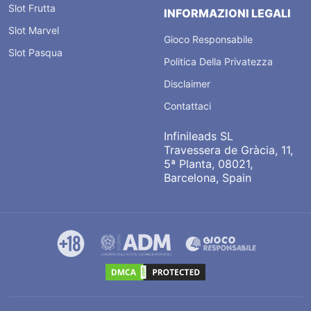
Slot Frutta
INFORMAZIONI LEGALI
Slot Marvel
Gioco Responsabile
Slot Pasqua
Politica Della Privatezza
Disclaimer
Contattaci
Infinileads SL
Travessera de Gràcia, 11,
5ª Planta, 08021,
Barcelona, Spain