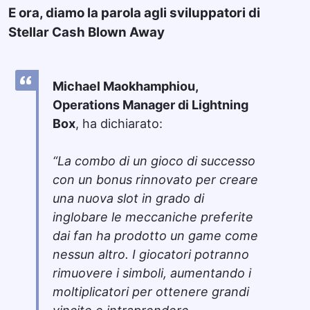
E ora, diamo la parola agli sviluppatori di
Stellar Cash Blown Away
Michael Maokhamphiou,
Operations Manager di Lightning
Box
, ha dichiarato:
“La combo di un gioco di successo
con un bonus rinnovato per creare
una nuova slot in grado di
inglobare le meccaniche preferite
dai fan ha prodotto un game come
nessun altro.
I giocatori potranno
rimuovere i simboli, aumentando i
moltiplicatori per ottenere grandi