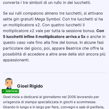
converte i tre simboli di un rullo in dei lucchetti.
Se sui rulli compaiono almeno tre lucchetti, si attivano
sette giri gratuiti Mega Symbol. Con tre lucchetti si ha
un moltiplicatore x2. Con quattro lucchetti il
moltiplicatore x2 vale per tutta la sessione bonus.
Con
5 lucchetti infine il moltiplicatore arriva a 5x
e anche in
questo caso vale fino alla fine del bonus. In alcune fasi
particolare del gioco, poi, appare Beatrice che offre la
possibilità di accedere a altre aree della slot ancora più
appassionanti.
Gioel Rigido
Gioel inizia a dedicarsi al giornalismo nel 2006 lavorando per
un’agenzia di stampa specializzata in giochi e scommesse.
Girando in lungo e in largo per fiere, convegni e sale di periferia,