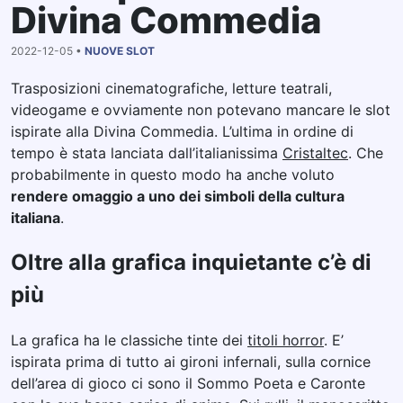
Divina Commedia
2022-12-05 •
NUOVE SLOT
Trasposizioni cinematografiche, letture teatrali,
videogame e ovviamente non potevano mancare le slot
ispirate alla Divina Commedia. L’ultima in ordine di
tempo è stata lanciata dall’italianissima
Cristaltec
. Che
probabilmente in questo modo ha anche voluto
rendere omaggio a uno dei simboli della cultura
italiana
.
Oltre alla grafica inquietante c’è di
più
La grafica ha le classiche tinte dei
titoli horror
. E’
ispirata prima di tutto ai gironi infernali, sulla cornice
dell’area di gioco ci sono il Sommo Poeta e Caronte