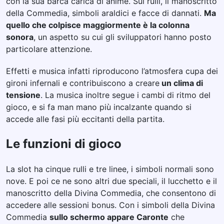
con la sua barca carica di anime. Sui rulli, il manoscritto
della Commedia, simboli araldici e facce di dannati.
Ma
quello che colpisce maggiormente è la colonna
sonora
, un aspetto su cui gli sviluppatori hanno posto
particolare attenzione.
Effetti e musica infatti riproducono l’atmosfera cupa dei
gironi infernali e contribuiscono a creare
un clima di
tensione
. La musica inoltre segue i cambi di ritmo del
gioco, e si fa man mano più incalzante quando si
accede alle fasi più eccitanti della partita.
Le funzioni di gioco
La slot ha cinque rulli e tre linee, i simboli normali sono
nove. E poi ce ne sono altri due speciali, il lucchetto e il
manoscritto della Divina Commedia, che consentono di
accedere alle sessioni bonus. Con i simboli della Divina
Commedia
sullo schermo appare Caronte
che