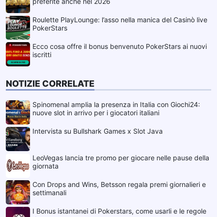
preferite anche nel 2026
Roulette PlayLounge: l’asso nella manica del Casinò live
PokerStars
Ecco cosa offre il bonus benvenuto PokerStars ai nuovi
iscritti
NOTIZIE CORRELATE
Spinomenal amplia la presenza in Italia con Giochi24:
nuove slot in arrivo per i giocatori italiani
Intervista su Bullshark Games x Slot Java
LeoVegas lancia tre promo per giocare nelle pause della
giornata
Con Drops and Wins, Betsson regala premi giornalieri e
settimanali
I Bonus istantanei di Pokerstars, come usarli e le regole