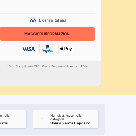
Licenza italiana
MAGGIORI INFORMAZIONI
18+ | Si applicano T&C | Gioca Responsabilmente | ADM
o nella
Non classificato nella
-
categoria
ratis
Bonus Senza Deposito