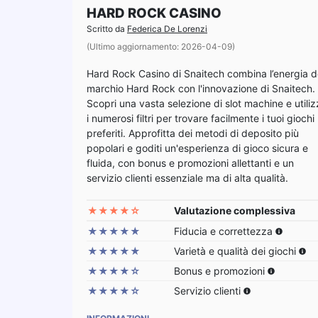
HARD ROCK CASINO
Scritto da
Federica De Lorenzi
(Ultimo aggiornamento: 2026-04-09)
Hard Rock Casino di Snaitech combina l’energia d
marchio Hard Rock con l'innovazione di Snaitech.
Scopri una vasta selezione di slot machine e utili
i numerosi filtri per tr
ovare facilmente i tuoi giochi
preferiti. Approfitta dei metodi di deposito più
popolari e goditi un'esperienza di gioco sicura e
fluida, con bonus e promozioni allettanti e un
servizio clienti essenziale ma di alta qualità.
★★★★☆
Valutazione complessiva
★★★★★
Fiducia e correttezza
★★★★★
Varietà e qualità dei giochi
★★★★☆
Bonus e promozioni
★★★★☆
Servizio clienti