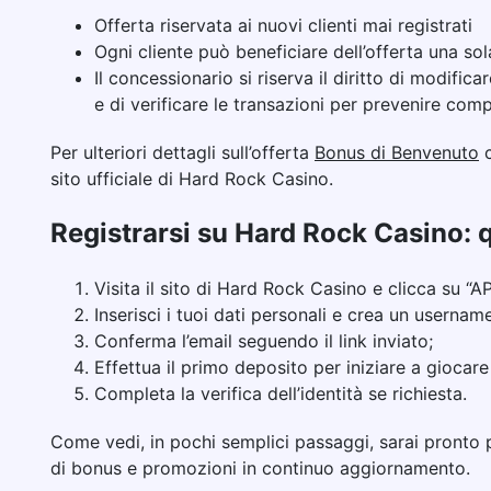
Offerta riservata ai nuovi clienti mai registrati
Ogni cliente può beneficiare dell’offerta una sol
Il concessionario si riserva il diritto di modific
e di verificare le transazioni per prevenire com
Per ulteriori dettagli sull’offerta
Bonus di Benvenuto
c
sito ufficiale di Hard Rock Casino.
Registrarsi su Hard Rock Casino: 
Visita il sito di Hard Rock Casino e clicca su 
Inserisci i tuoi dati personali e crea un userna
Conferma l’email seguendo il link inviato;
Effettua il primo deposito per iniziare a giocare
Completa la verifica dell’identità se richiesta.
Come vedi, in pochi semplici passaggi, sarai pronto per
di bonus e promozioni in continuo aggiornamento.