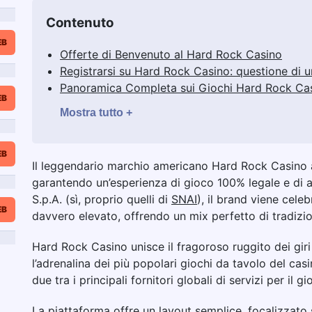
Contenuto
EB
Offerte di Benvenuto al Hard Rock Casino
Registrarsi su Hard Rock Casino: questione di u
Panoramica Completa sui Giochi Hard Rock Ca
EB
Mostra tutto +
EB
Il leggendario marchio americano Hard Rock Casino ar
garantendo un’esperienza di gioco 100% legale e di alt
S.p.A. (sì, proprio quelli di
SNAI
), il brand viene cele
EB
davvero elevato, offrendo un mix perfetto di tradizi
Hard Rock Casino unisce il fragoroso ruggito dei giri 
l’adrenalina dei più popolari giochi da tavolo del casi
due tra i principali fornitori globali di servizi per il g
La piattaforma offre un layout semplice, focalizzato 