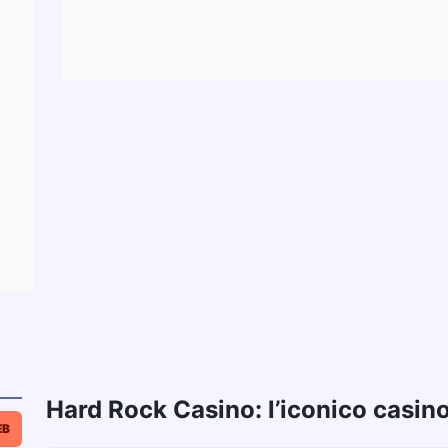
Hard Rock Casino: l’iconico casino
EB