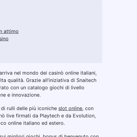
n attimo
sino
riva nel mondo dei casinò online italiani,
a qualità. Grazie all’iniziativa di Snaitech
brato con un catalogo giochi di livello
one e innovazione.
di rulli delle più iconiche
slot online
, con
nò live firmati da Playtech e da Evolution,
ioco online italiano ed estero.
sui migliori giochi, bonus di benvenuto con