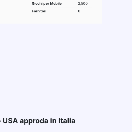
Giochi per Mobile
2,500
Fornitori
0
 USA approda in Italia