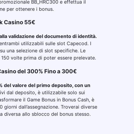
ce promozionale BB_HRC300 e effettua il
ne per ottenere i bonus.
ck Casino 55€
dalla validazione del documento di identità.
 entrambi utilizzabili sulle slot Capecod. I
 su una selezione di slot specifiche. Le
 150 volte prima di poter essere prelevate.
Casino del 300% Fino a 300€
 del valore del primo deposito, con un
vi dal deposito, è utilizzabile solo sui
rasformare il Game Bonus in Bonus Cash, è
 giorni dall’assegnazione. Troverai diverse
a diversa allo sblocco del bonus stesso.