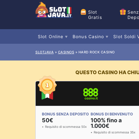
Slot
Sen
Gratis
Depo
Slot Online
Bonus Casino
Slot Soldi 
▼
▼
SLOTJAVA
»
CASINOS
»
HARD ROCK CASINO
QUESTO CASINO HA CHIUS
BONUS SENZA DEPOSITO
BONUS DI BENVENUTO
50€
100% fino a
1.000€
Requisito di scommessa 50x
Requisito di scommessa 35x