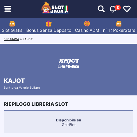
8
Slot Gratis
Bonus Senza Deposito
Casino ADM
n° 1: PokerStars
SLOTJAVA
»
KAJOT
KAJOT
Scritto da
Valerio Sulfaro
RIEPILOGO LIBRERIA SLOT
Disponibile su
GoldBet